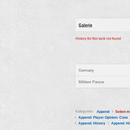
Galerie
History for this tank not found
Germany
Mittlere Panzer
Kategorien:
Append
Seiten mi
Append: Player Opinion: Cons
Append: History
Append: His