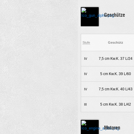
Geschütze
Stufe
Geschütz
7,5 cm Kw.K. 37 L/24
IV
5 cm Kw.K. 39 L/60
IV
7,5 cm Kw.K. 40 L/43
IV
5 cm Kw.K. 38 L/42
III
Motoren