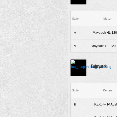
Stufe
Motor
Maybach HL 120
IV
Maybach HL 120
IV
Fahrwerk
Stufe
Ketten
Pz.Kpfw. IV Ausf
III