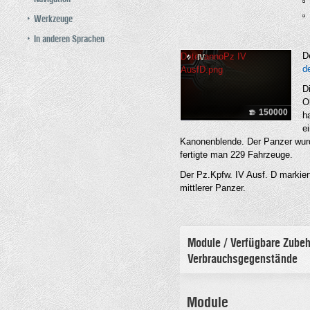
Werkzeuge
In anderen Sprachen
D
Datei:annoPz IV
IV
d
AusfD.png
D
O
150000
h
e
Kanonenblende. Der Panzer wur
fertigte man 229 Fahrzeuge.
Der Pz.Kpfw. IV Ausf. D markier
mittlerer Panzer.
Module / Verfügbare Zubeh
Verbrauchsgegenstände
Module