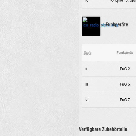
Pz.Kpfw. IV Ausf
IV
Funkgeräte
Stufe
Funkgerät
FuG 2
II
FuG 5
III
FuG 7
VI
Verfügbare Zubehörteile