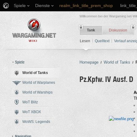
Spiele
Dienste
realm_link_title_prem_shop
link_titl
Willkommen bei der Wargaming.net-Wik
Tank
Diskussion
Lesen
Quelltext
Verlauf anzei
Spiele
Homepage
World of Tanks
/
/
World of Tanks
Pz.Kpfw. IV Ausf. D
World of Warplanes
World of Warships
Wechseln zu:
Navigation
,
Such
A
T
WoT Blitz
WoT XBOX
WoWS: Legends
Navigation