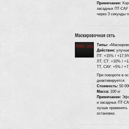
Примечание:
Хоро
засадных ПТ-САУ 
через 3 секунды п
Маскировочная сеть
Типы:
«Маскировоч
Файл:.png
Действие:
улучше
ПТ: +15% / +17,5
ЛТ, СТ: +10% / +1
ТТ, САУ: +5% / +7
При повороте в о
деактивируется.
Стоимость:
50 00
Масса:
100 кг
Примечание:
Эффе
и засадных ПТ-СА
лучше применять 
остановки.