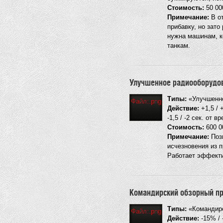
Стоимость:
50 000
Примечание:
В от
прибавку, но зато
нужна машинам, к
танкам.
Улучшенное радиооборудо
Типы:
«Улучшенно
Файл:.png
Действие:
+1,5 / 
-1,5 / -2 сек. от 
Стоимость:
600 
Примечание:
Позв
исчезновения из 
Работает эффекти
Командирский обзорный п
Типы:
«Командирс
Файл:.png
Действие:
-15% / 