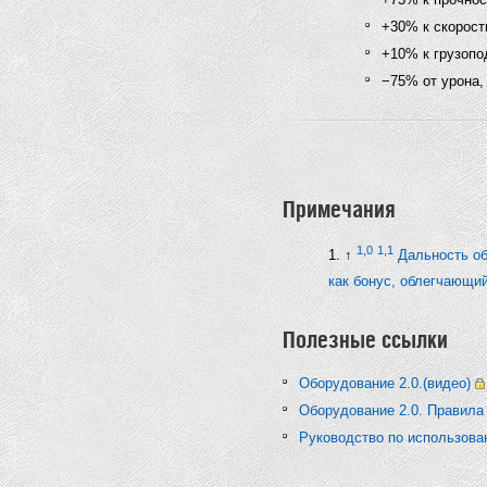
+30% к скорост
+10% к грузопо
−75% от урона,
Примечания
1,0
1,1
↑
Дальность об
как бонус, облегчающи
Полезные ссылки
Оборудование 2.0.(видео)
Оборудование 2.0. Правила
Руководство по использова