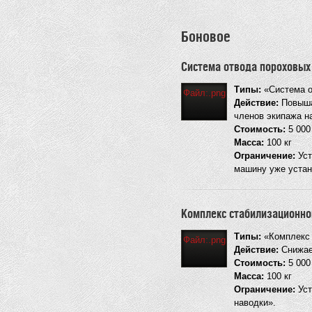
Боновое
Система отвода пороховых
Типы:
«Система о
Файл:.png
Действие:
Повышае
членов экипажа н
Стоимость:
5 00
Масса:
100 кг
Ограничение:
Уст
машину уже устан
Комплекс стабилизационно
Типы:
«Комплекс 
Файл:.png
Действие:
Снижает
Стоимость:
5 00
Масса:
100 кг
Ограничение:
Уст
наводки».