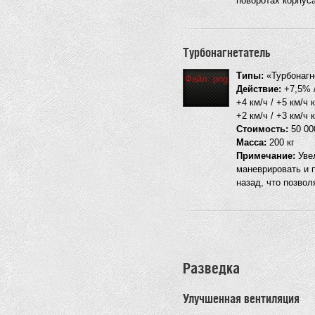
поворотах корпус
Турбонагнетатель
Типы:
«Турбонагне
Файл:.png
Действие:
+7,5% /
+4 км/ч / +5 км/ч
+2 км/ч / +3 км/ч
Стоимость:
50 000
Масса:
200 кг
Примечание:
Увел
маневрировать и 
назад, что позвол
Разведка
Улучшенная вентиляция