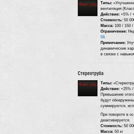
Типы:
«Улучшенна
Файл:.png
вентиляция (Класс
Действие:
+5% / +
Стоимость:
50 000
Масса:
100 / 150 /
Ограничение:
Нед
58
.
Примечание:
Улуч
динамические хар
в связке с навыко
Стереотруба
Типы:
«Стереотру
Файл:.png
Действие:
+25% / 
Превышение этого
будут обнаружены
суммируются, испо
При повороте в о
деактивируется.
Стоимость:
50 000
Масса:
50 кг