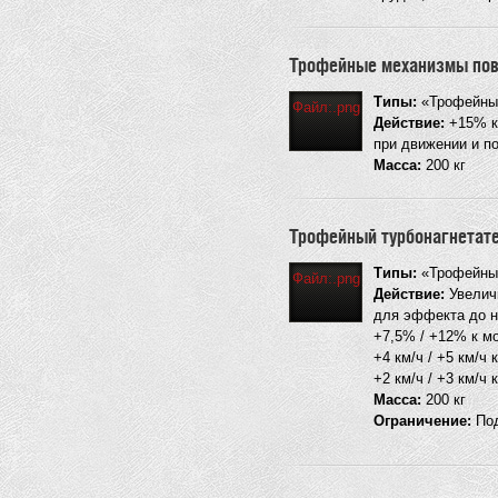
Трофейные механизмы пов
Типы:
«Трофейные
Файл:.png
Действие:
+15% к 
при движении и п
Масса:
200 кг
Трофейный турбонагнетат
Типы:
«Трофейный
Файл:.png
Действие:
Увеличи
для эффекта до н
+7,5% / +12% к м
+4 км/ч / +5 км/ч
+2 км/ч / +3 км/ч
Масса:
200 кг
Ограничение:
Под