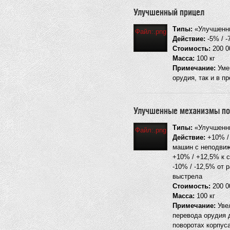
Улучшенный прицел
Типы:
«Улучшенны
Файл:.png
Действие:
-5% / -
Стоимость:
200 0
Масса:
100 кг
Примечание:
Умен
орудия, так и в п
Улучшенные механизмы по
Типы:
«Улучшенны
Файл:.png
Действие:
+10% / 
машин с неподвиж
+10% / +12,5% к 
-10% / -12,5% от 
выстрела
Стоимость:
200 0
Масса:
100 кг
Примечание:
Увел
перевода орудия 
поворотах корпус