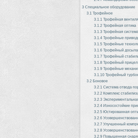
3
Специальное оборудование
3.1
Трофейное
3.1.1
Трофейная вентил
3.1.2
Трофейная оптика
3.1.3
Трофейная систем
3.1.4
Трофейные привод
3.1.5
Трофейные технол
3.1.6
Трофейный досыла
3.1.7
Трофейный стабил
3.1.8
Трофейный прицел
3.1.9
Трофейные механи
3.1.10
Трофейный турбо
3.2
Боновое
3.2.1
Система отвода по
3.2.2
Комплекс стабилиз
3.2.3
Экспериментальна
3.2.4
Износостойкие при
3.2.5
Юстированная опт
3.2.6
Усовершенствованн
3.2.7
Улучшенный компр
3.2.8
Усовершенствованн
3.2.9
Повышенная снаря