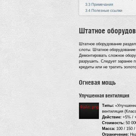
3.3
Примечания
3.4
Полезные ссылки
Штатное оборудов
Штатное оборудование раздел
слоты. Штатное оборудование
Демонтировать сложное обору
разрушить. Следует заранее п
кредиты или не тратить золот
Огневая мощь
Улучшенная вентиляция
Типы:
«Улучшенна
Файл:.png
вентиляция (Класс
Действие:
+5% / +
Стоимость:
50 000
Масса:
100 / 150 /
Ограничение:
Нед