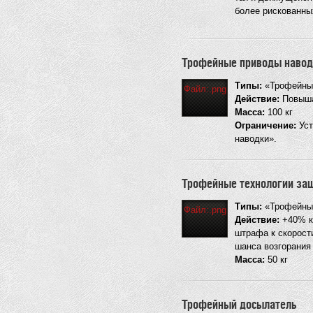
более рискованны
Трофейные приводы навод
Типы:
«Трофейные
Файл:.png
Действие:
Повыша
Масса:
100 кг
Ограничение:
Уст
наводки».
Трофейные технологии за
Типы:
«Трофейные
Файл:.png
Действие:
+40% к 
штрафа к скорост
шанса возгорания
Масса:
50 кг
Трофейный досылатель