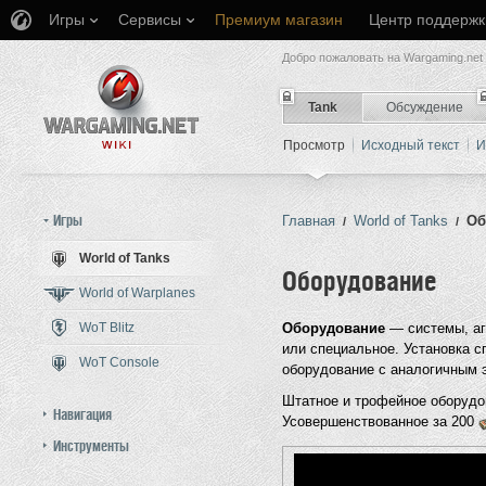
Игры
Сервисы
Премиум магазин
Центр поддержк
Добро пожаловать на Wargaming.net 
Tank
Обсуждение
Просмотр
Исходный текст
И
Игры
Главная
World of Tanks
Об
/
/
World of Tanks
Оборудование
Перейти к:
навигация
,
поиск
World of Warplanes
WoT Blitz
Оборудование
— системы, аг
или специальное. Установка 
WoT Console
оборудование с аналогичным 
Штатное и трофейное оборудо
Навигация
Усовершенствованное за 200
Инструменты