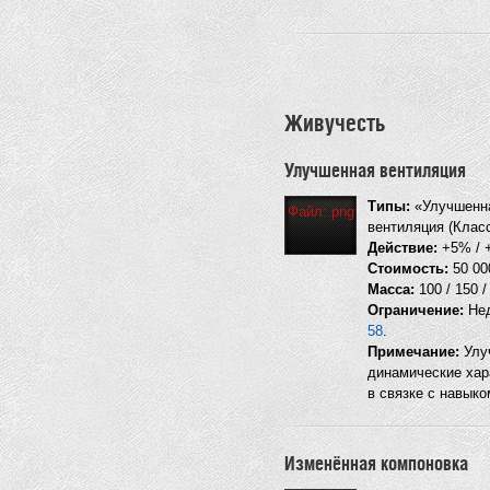
Живучесть
Улучшенная вентиляция
Типы:
«Улучшенна
Файл:.png
вентиляция (Класс
Действие:
+5% / +
Стоимость:
50 000
Масса:
100 / 150 /
Ограничение:
Нед
58
.
Примечание:
Улуч
динамические хар
в связке с навыко
Изменённая компоновка