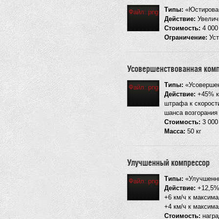
Типы:
«Юстирован
Файл:.png
Действие:
Увеличи
Стоимость:
4 00
Ограничение:
Уст
Усовершенствованная ком
Типы:
«Усовершен
Файл:.png
Действие:
+45% к 
штрафа к скорост
шанса возгорания
Стоимость:
3 00
Масса:
50 кг
Улучшенный компрессор
Типы:
«Улучшенн
Файл:.png
Действие:
+12,5%
+6 км/ч к максима
+4 км/ч к максима
Стоимость:
награ