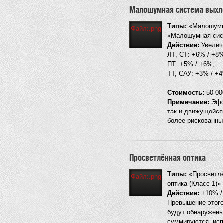
Малошумная система выхл
Типы:
«Малошумна
Файл:.png
«Малошумная сист
Действие:
Увеличи
ЛТ, СТ: +6% / +8
ПТ: +5% / +6%;
ТТ, САУ: +3% / +
Стоимость:
50 000
Примечание:
Эффе
так и движущейся
более рискованны
Просветлённая оптика
Типы:
«Просветлён
Файл:.png
оптика (Класс 1)»
Действие:
+10% / 
Превышение этого
будут обнаружены
суммируются, испо