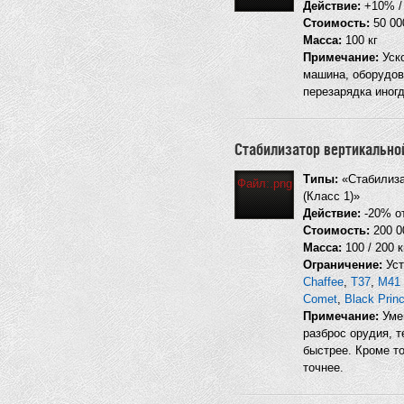
Действие:
+10% / 
Стоимость:
50 000
Масса:
100 кг
Примечание:
Уско
машина, оборудов
перезарядка иног
Стабилизатор вертикально
Типы:
«Стабилиза
Файл:.png
(Класс 1)»
Действие:
-20% от
Стоимость:
200 0
Масса:
100 / 200 к
Ограничение:
Уст
Chaffee
,
T37
,
M41 
Comet
,
Black Prin
Примечание:
Умен
разброс орудия, т
быстрее. Кроме то
точнее.