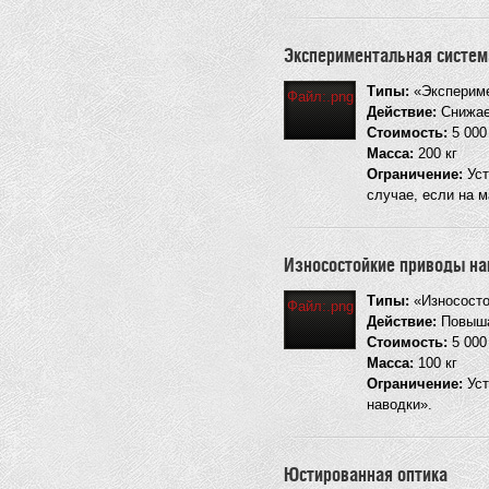
Экспериментальная систем
Типы:
«Экспериме
Файл:.png
Действие:
Снижает
Стоимость:
5 00
Масса:
200 кг
Ограничение:
Уст
случае, если на 
Износостойкие приводы на
Типы:
«Износосто
Файл:.png
Действие:
Повыша
Стоимость:
5 00
Масса:
100 кг
Ограничение:
Уст
наводки».
Юстированная оптика