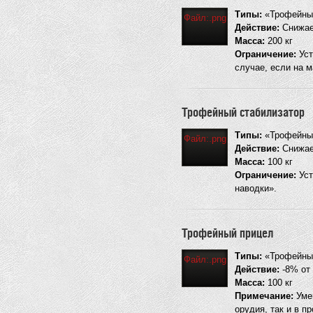
Типы:
«Трофейны
Файл:.png
Действие:
Снижае
Масса:
200 кг
Ограничение:
Уст
случае, если на 
Трофейный стабилизатор
Типы:
«Трофейный
Файл:.png
Действие:
Снижает
Масса:
100 кг
Ограничение:
Уст
наводки».
Трофейный прицел
Типы:
«Трофейны
Файл:.png
Действие:
-8% от 
Масса:
100 кг
Примечание:
Умен
орудия, так и в п