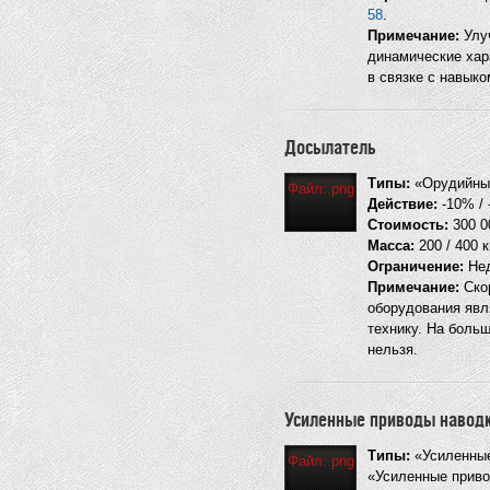
58
.
Примечание:
Улуч
динамические хар
в связке с навыко
Досылатель
Типы:
«Орудийный
Файл:.png
Действие:
-10% / 
Стоимость:
300 0
Масса:
200 / 400 к
Ограничение:
Нед
Примечание:
Скор
оборудования явл
технику. На боль
нельзя.
Усиленные приводы навод
Типы:
«Усиленные
Файл:.png
«Усиленные приво