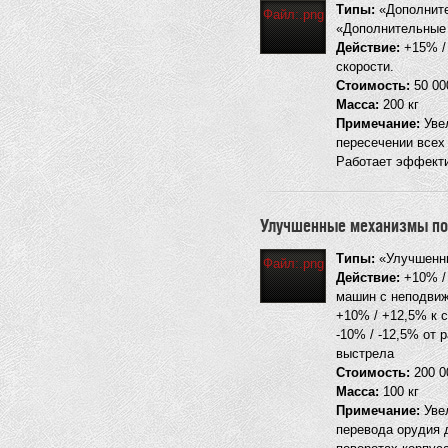
Типы:
«Дополните
Файл:.png
«Дополнительные 
Действие:
+15% / 
скорости.
Стоимость:
50 000
Масса:
200 кг
Примечание:
Увел
пересечении всех
Работает эффекти
Улучшенные механизмы по
Типы:
«Улучшенны
Файл:.png
Действие:
+10% / 
машин с неподвиж
+10% / +12,5% к 
-10% / -12,5% от 
выстрела
Стоимость:
200 0
Масса:
100 кг
Примечание:
Увел
перевода орудия 