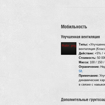
Мобильность
Улучшенная вентиляция
Типы:
«Улучшенна
Файл:.png
вентиляция (Класс
Действие:
+5% / +
Стоимость:
50 000
Масса:
100 / 150 /
Ограничение:
Нед
58
.
Примечание:
Улуч
динамические хар
в связке с навыко
Дополнительные грунтоза