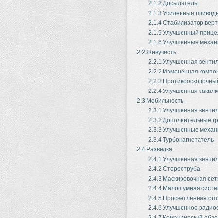
2.1.2
Досылатель
2.1.3
Усиленные приводы
2.1.4
Стабилизатор верт
2.1.5
Улучшенный прице
2.1.6
Улучшенные механ
2.2
Живучесть
2.2.1
Улучшенная венти
2.2.2
Изменённая компо
2.2.3
Противоосколочны
2.2.4
Улучшенная закалк
2.3
Мобильность
2.3.1
Улучшенная венти
2.3.2
Дополнительные г
2.3.3
Улучшенные механ
2.3.4
Турбонагнетатель
2.4
Разведка
2.4.1
Улучшенная венти
2.4.2
Стереотруба
2.4.3
Маскировочная сет
2.4.4
Малошумная систе
2.4.5
Просветлённая опт
2.4.6
Улучшенное радио
2.4.7
Командирский обз