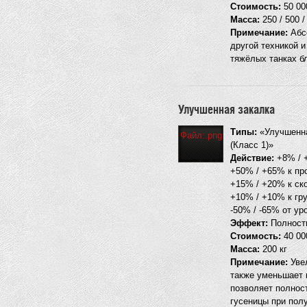
Стоимость:
50 000
Масса:
250 / 500 /
Примечание:
Абсо
другой техникой 
тяжёлых танках б
Улучшенная закалка
Типы:
«Улучшенная
Файл:.png
(Класс 1)»
Действие:
+8% / +
+50% / +65% к пр
+15% / +20% к ск
+10% / +10% к гр
-50% / -65% от у
Эффект:
Полность
Стоимость:
40 000
Масса:
200 кг
Примечание:
Увел
также уменьшает 
позволяет полнос
гусеницы при полу