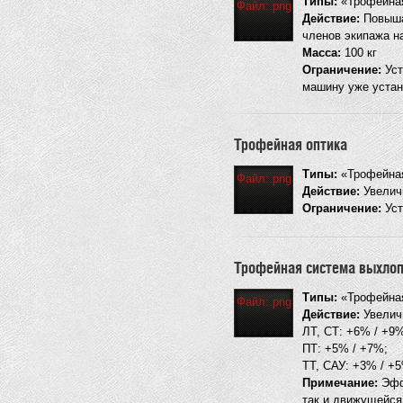
Типы:
«Трофейная
Файл:.png
Действие:
Повышае
членов экипажа н
Масса:
100 кг
Ограничение:
Уст
машину уже устан
Трофейная оптика
Типы:
«Трофейная
Файл:.png
Действие:
Увеличи
Ограничение:
Уст
Трофейная система выхло
Типы:
«Трофейная
Файл:.png
Действие:
Увеличи
ЛТ, СТ: +6% / +9
ПТ: +5% / +7%;
ТТ, САУ: +3% / +
Примечание:
Эффе
так и движущейся