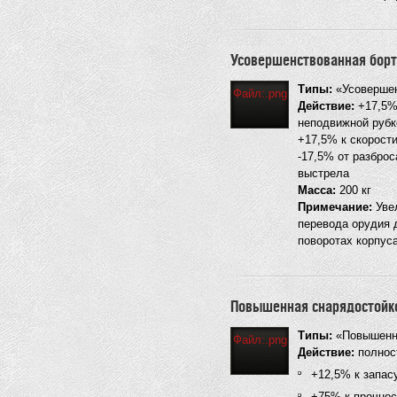
Усовершенствованная борт
Типы:
«Усовершен
Файл:.png
Действие:
+17,5% 
неподвижной рубк
+17,5% к скорост
-17,5% от разброс
выстрела
Масса:
200 кг
Примечание:
Увел
перевода орудия 
поворотах корпус
Повышенная снарядостойк
Типы:
«Повышенна
Файл:.png
Действие:
полност
+12,5% к запас
+75% к прочнос