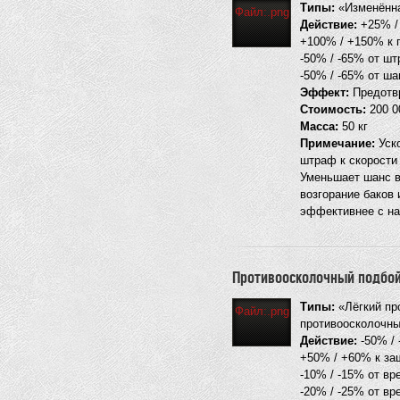
Типы:
«Изменённа
Файл:.png
Действие:
+25% / 
+100% / +150% к п
-50% / -65% от ш
-50% / -65% от ша
Эффект:
Предотвр
Стоимость:
200 0
Масса:
50 кг
Примечание:
Уско
штраф к скорости
Уменьшает шанс в
возгорание баков 
эффективнее с на
Противоосколочный подбо
Типы:
«Лёгкий пр
Файл:.png
противоосколочны
Действие:
-50% / 
+50% / +60% к за
-10% / -15% от вр
-20% / -25% от в