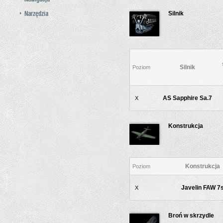
Narzędzia
Silnik
Silnik
Poziom
AS Sapphire Sa.7
X
Konstrukcja
Konstrukcja
Poziom
Javelin FAW 7
X
Broń w skrzydle