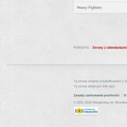
Heavy Fighters
Kategoria:
Strony z odwołaniami 
Tę stronę ostatnio zmodyfikowano o 1
Tę stronę obejrzano 335 razy.
Zasady zachowania poufności
O
© 2011–2026 Wargaming.net. Wszelkie