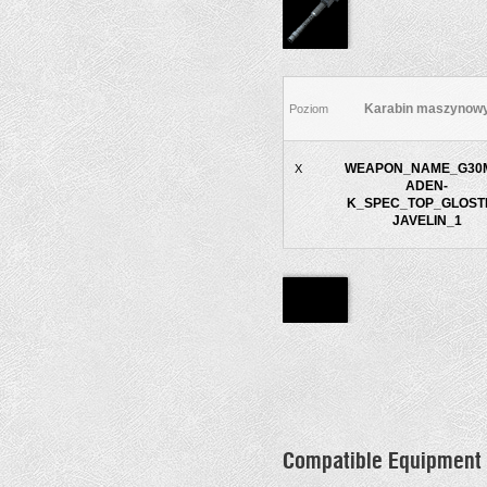
Karabin maszynow
Poziom
WEAPON_NAME_G30
X
ADEN-
K_SPEC_TOP_GLOST
JAVELIN_1
Compatible Equipment