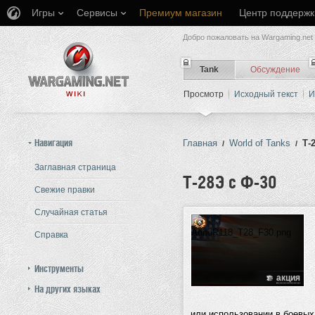
Игры
Сервисы
Премиум магазин
Центр поддержк
Добро пожаловать на Wargaming.net 
Tank
Обсуждение
Просмотр
Исходный текст
И
Навигация
Главная
World of Tanks
Т-
/
/
Заглавная страница
Т-28Э с Ф-30
Свежие правки
Случайная статья
Перейти к:
навигация
,
поиск
Справка
Инструменты
акция
На других языках
или использовании в боевых 