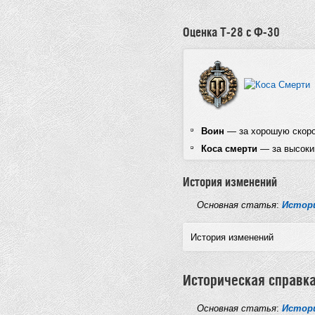
Оценка Т-28 с Ф-30
Воин
— за хорошую скоро
Коса cмерти
— за высокий
История изменений
Основная статья
:
Истори
История изменений
Историческая справк
Основная статья
:
Истори