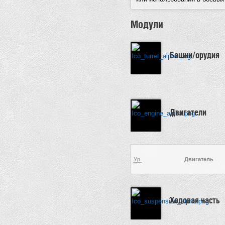
Модули
Башни/орудия
Двигатели
Ур.
Двигатель
Ходовая часть