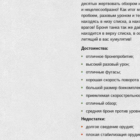
десятых жертвовать обзором 
и нецелесообразно! Как итог
пробоем, разовым уроном и т
находясь в низу списка, а на
врагов! Броня танка так же д
находится в верху списка, в о
летящий в вас кумулятив!
Достоинства:
отличное бронепробитие;
высокий разовый урон;
отличные фугасы;
хорошая скорость поворота
большой размер боекомплек
приемлемая скорострельнос
отличный обзор;
средняя броня против уровн
Недостатки:
долгое сведение орудия;
плохая стабилизация оруди