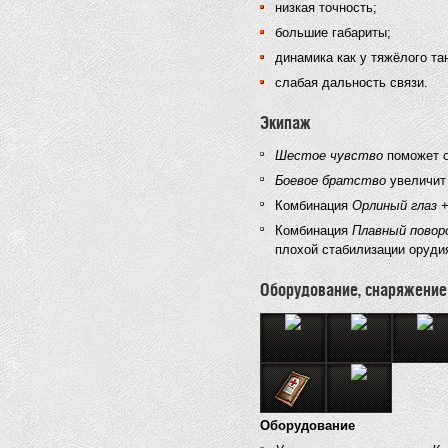
низкая точность;
большие габариты;
динамика как у тяжёлого та
слабая дальность связи.
Экипаж
Шестое чувство
поможет о
Боевое братство
увеличит 
Комбинация
Орлиный глаз
Комбинация
Плавный повор
плохой стабилизации орудия
Оборудование, снаряжение
Оборудование