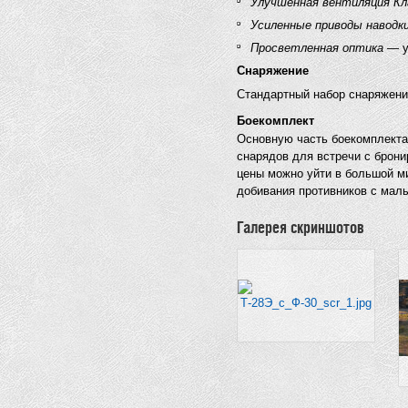
Улучшенная вентиляция Кл
Усиленные приводы наводк
Просветленная оптика
— у
Снаряжение
Стандартный набор снаряжен
Боекомплект
Основную часть боекомплекта
снарядов для встречи с брони
цены можно уйти в большой ми
добивания противников с мал
Галерея скриншотов