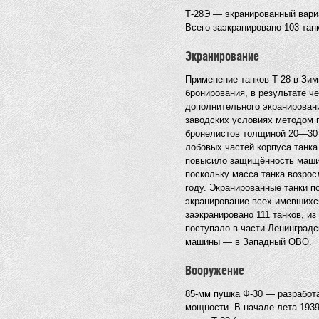
Т-28Э — экранированный вариа
Всего заэкранировано 103 тан
Экранирование
Применение танков Т-28 в Зим
бронирования, в результате ч
дополнительного экранировани
заводских условиях методом 
бронелистов толщиной 20—30 
лобовых частей корпуса танка
повысило защищённость машин
поскольку масса танка возрос
году. Экранированные танки п
экранирование всех имевшихся
заэкранировано 111 танков, и
поступало в части Ленинградс
машины — в Западный ОВО.
Вооружение
85-мм пушка Ф-30 — разработа
мощности. В начале лета 1939