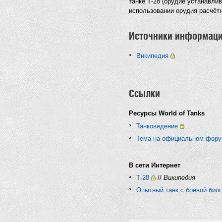
танке Т-28 (орудие устанавли
использовании орудия расчёт
Источники информац
Википедия
Ссылки
Ресурсы World of Tanks
Танковедение
Тема на официальном фор
В сети Интернет
Т-28
//
Википедия
Опытный танк с боевой био