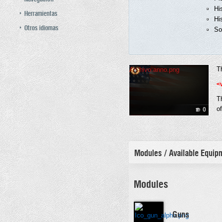
Hi
Herramientas
His
Otros idiomas
So
T
Archivo:anno.png
<
T
of
0
Modules / Available Equi
Modules
Guns