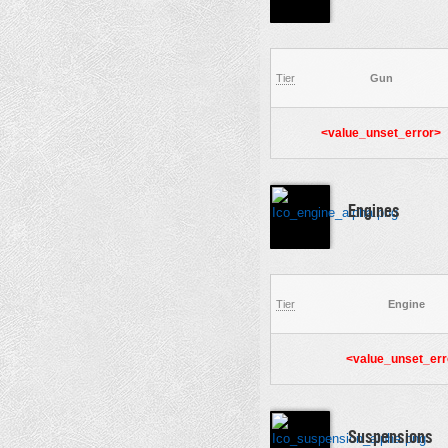
Tier
Gun
<value_unset_error>
Engines
Tier
Engine
<value_unset_err
Suspensions