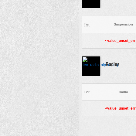
Tier
Suspension
<value_unset_err
Radios
Tier
Radio
<value_unset_err