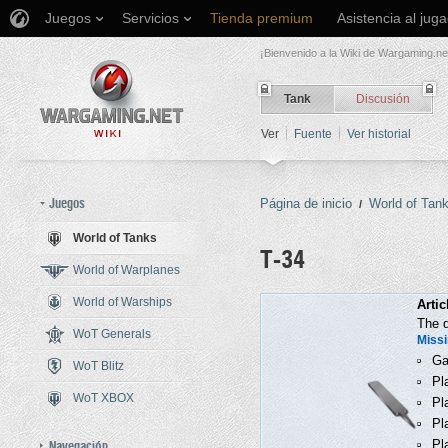
Juegos
Servicios
Tienda premium
Asistencia al jug
¡Bienvenido a la Wiki de Wargaming.ne
Tank
Discusión
Ver
Fuente
Ver historial
Juegos
Página de inicio
World of Tan
/
World of Tanks
T-34
World of Warplanes
World of Warships
Saltar a:
navegación
,
buscar
Artic
The d
WoT Generals
Missi
Ga
WoT Blitz
Pl
WoT XBOX
Pl
Pl
Navegación
Pl