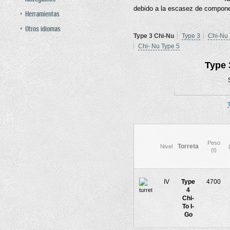
debido a la escasez de compone
Herramientas
Otros idiomas
Type 3 Chi-Nu
Type 3
Chi-Nu 
Chi- Nu Type 5
Type 
T
Peso
Torreta
Nivel
(t)
IV
Type
4700
4
Chi-
To I-
Go