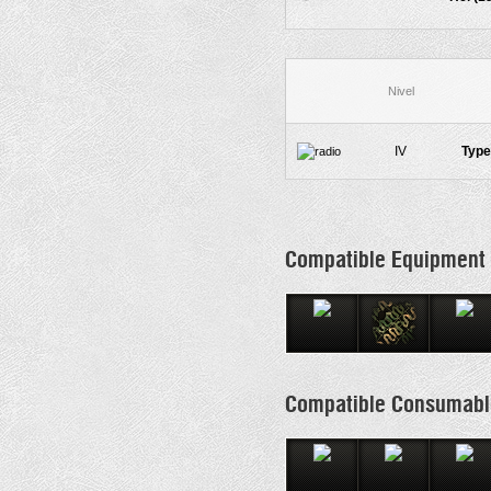
Nivel
IV
Type
Compatible Equipment
Compatible Consumabl