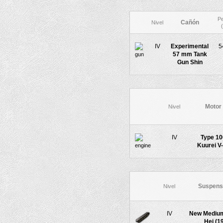
P
Cañón
Nivel
(
IV
Experimental
5
57 mm Tank
Gun Shin
Motor
Nivel
IV
Type 10
Kuurei V
Suspens
Nivel
IV
New Mediu
Hei (19