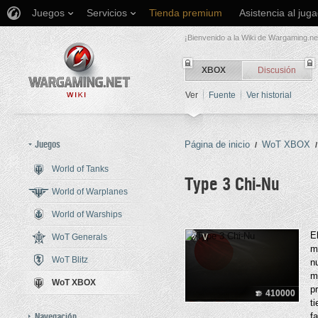
Juegos
Servicios
Tienda premium
Asistencia al jug
¡Bienvenido a la Wiki de Wargaming.ne
XBOX
Discusión
Ver
Fuente
Ver historial
Juegos
Página de inicio
WoT XBOX
/
/
World of Tanks
Type 3 Chi-Nu
World of Warplanes
World of Warships
Saltar a:
navegación
,
buscar
E
WoT Generals
V
m
WoT Blitz
n
m
WoT XBOX
p
410000
t
Navegación
f