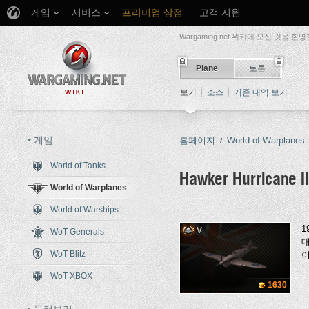
게임
서비스
프리미엄 상점
고객 지원
Wargaming.net 위키에 오신 것을 환
Plane
토론
보기
소스
기존 내역 보기
게임
홈페이지
World of Warplanes
/
World of Tanks
Hawker Hurricane I
World of Warplanes
이동:
둘러보기
,
검색
World of Warships
1
V
WoT Generals
WoT Blitz
이
WoT XBOX
1630
둘러보기