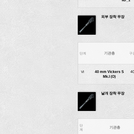
IID_1
외부 장착 무장
기관총
단계
구
40 mm Vickers S
4
VI
Mk.I (O)
날개 장착 무장
단
기관총
계