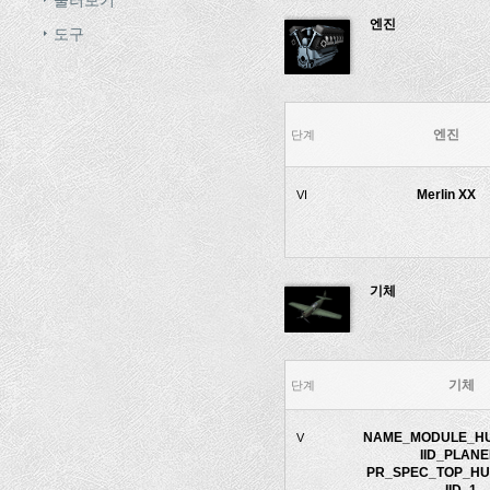
엔진
도구
엔진
단계
Merlin XX
VI
기체
기체
단계
NAME_MODULE_HU
V
IID_PLANE
PR_SPEC_TOP_HU