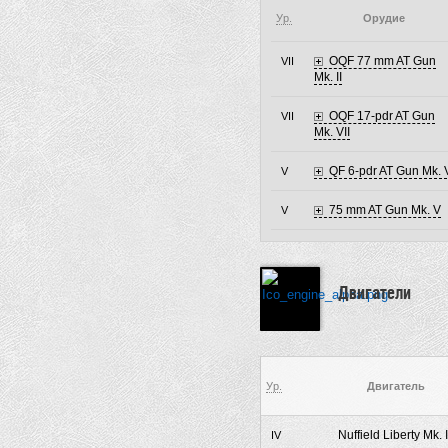
Ур.
Орудие
OQF 77 mm AT Gun
VII
Mk. II
OQF 17-pdr AT Gun
VII
Mk. VII
QF 6-pdr AT Gun Mk. 
V
75 mm AT Gun Mk. V
V
Двигатели
Ур.
Двигатель
Nuffield Liberty Mk. I
IV