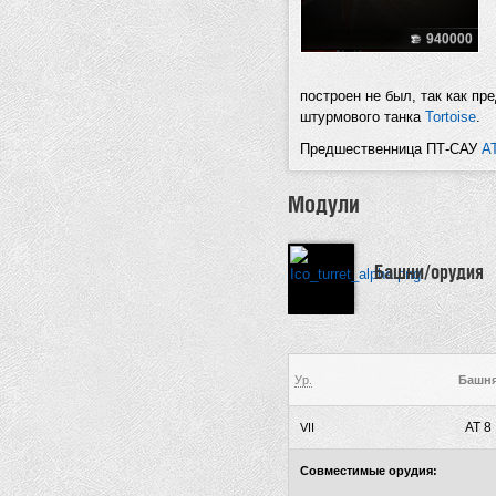
940000
построен не был, так как пр
штурмового танка
Tortoise
.
Предшественница ПТ-САУ
A
Модули
Башни/орудия
Ур.
Башн
AT 8
VII
Совместимые орудия: