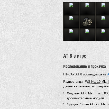
AT 8 в игре
Исследование и прокачка
ПТ-САУ AT 8 исследуется на
A
Радиостанция
WS No. 19 Mk. I
Далее желательно исследоват
Ходовая
AT 8 Mk. II
за 5 00
дополнительные модули.
Орудие
75 mm AT Gun Mk. 