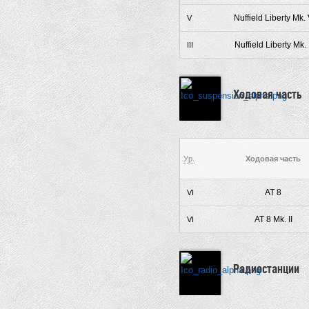
Nuffield Liberty Mk.
V
Nuffield Liberty Mk. I
III
Ходовая часть
Ур.
Ходовая часть
AT 8
VI
AT 8 Mk. II
VI
Радиостанции