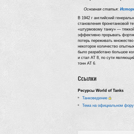
Основная статья
:
Истори
В 1942 г английский генераль
становления бронетанковой те
«штурмовому танку» — тяжкой
эффективно прорывать форти
потерь переживать множество 
некоторое количество опытны
было разработано большое ко
и стал АТ 8, по сути являющи
тонн АТ 6.
Ссылки
Ресурсы World of Tanks
Танковедение
Тема на официальном фор