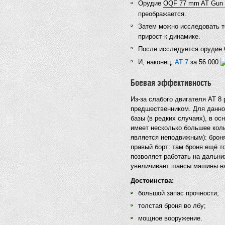
Орудие
OQF 77 mm AT Gun M
преображается.
Затем можно исследовать 
прирост к динамике.
После исследуется орудие
И, наконец,
AT 7
за 56 000
Боевая эффективность
Из-за слабого двигателя АТ 8
предшественником. Для данно
базы (в редких случаях), в ос
имеет несколько большее коли
является неподвижным): броня
правый борт: там броня ещё т
позволяет работать на дальни
увеличивает шансы машины н
Достоинства:
большой запас прочности;
толстая броня во лбу;
мощное вооружение.