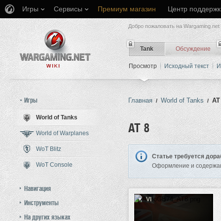
Игры
Сервисы
Премиум магазин
Центр поддержк
Добро пожаловать на Wargaming.net 
Tank
Обсуждение
Просмотр
Исходный текст
И
Игры
Главная
World of Tanks
AT
/
/
World of Tanks
AT 8
World of Warplanes
WoT Blitz
Перейти к:
навигация
,
поиск
Статье требуется дора
WoT Console
Оформление и содержан
Навигация
VI
Инструменты
На других языках