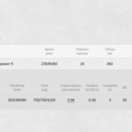
Броня
Поворот
Обзор
(мм)
(гр/сек)
(м)
риант 5
230/90/60
18
360
Пробитие
Урон
Скорострельн.
Разброс
Сведение
БК
(мм)
(ед)
(выстр/мин)
(м/100 м)
(с)
303/395/90
750/750/1100
3.06
0.36
3
30