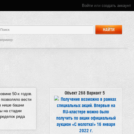
Войти
или
создать аккаунт
НАЙТИ
апример:
Объект 268 Вариант 5
овине 50-х годов.
 позволяло вести
в нише башни
ы на стадии
еределок ряда