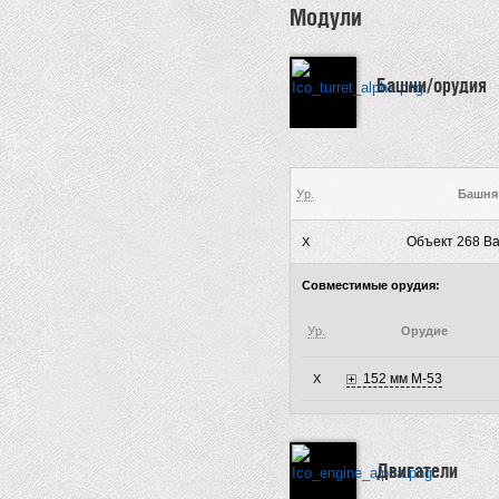
Модули
Башни/орудия
Ур.
Башня
Объект 268 Ва
X
Совместимые орудия:
Ур.
Орудие
152 мм М-53
X
Двигатели