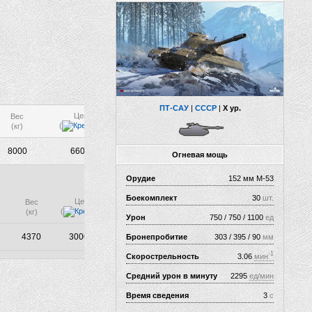
ПТ-САУ
|
СССР
|
X ур.
Цена
Вес
(
)
(кг)
8000
66000
Огневая мощь
Орудие
152 мм М-53
Боекомплект
30
шт.
Цена
Вес
(
)
(кг)
Урон
750 / 750 / 1100
ед
4370
300000
Бронепробитие
303 / 395 / 90
мм
-1
Скорострельность
3.06
мин
Средний урон в минуту
2295
ед/мин
Время сведения
3
с