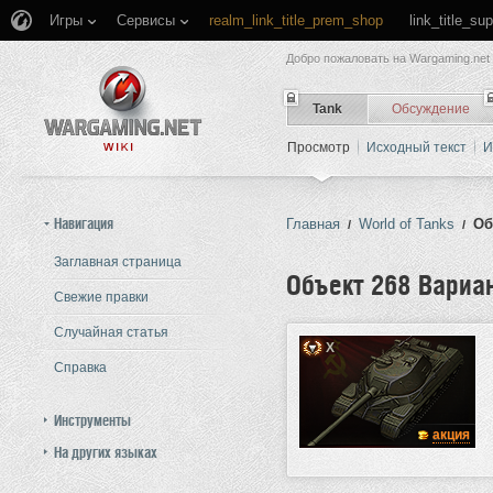
Игры
Сервисы
realm_link_title_prem_shop
link_title_su
Добро пожаловать на Wargaming.net 
Tank
Обсуждение
Просмотр
Исходный текст
И
Навигация
Главная
World of Tanks
Об
/
/
Заглавная страница
Объект 268 Вариан
Свежие правки
Случайная статья
Перейти к:
навигация
,
поиск
X
Справка
Инструменты
акция
На других языках