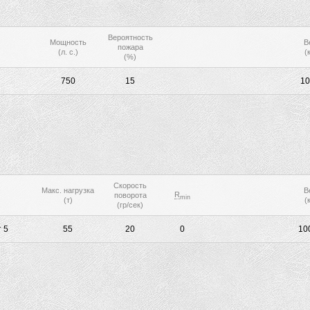
Вероятность
Мощность
В
пожара
(л. с.)
(к
(%)
750
15
10
Скорость
Макс. нагрузка
В
R
поворота
min
(т)
(к
(гр/сек)
 5
55
20
0
10