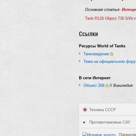
Основная статья
:
Истори
Tank:R126 Object 730 5/Ист
Ссылки
Ресурсы World of Tanks
Танковедение
Тема на официальном фор
В сети Интернет
Объект 268
//
Википедия
Техника СССР
Противотанковые САУ
Премиумн