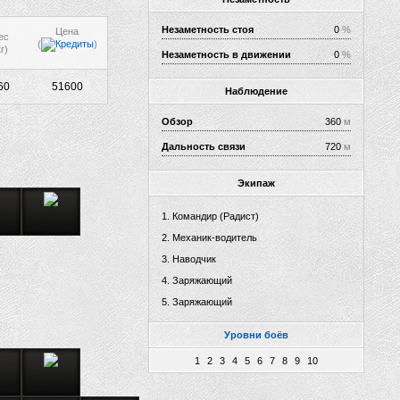
Незаметность стоя
0
%
Цена
ес
(
)
г)
Незаметность в движении
0
%
60
51600
Наблюдение
Обзор
360
м
Дальность связи
720
м
Экипаж
Командир (Радист)
Механик-водитель
Наводчик
Заряжающий
Заряжающий
Уровни боёв
1
2
3
4
5
6
7
8
9
10