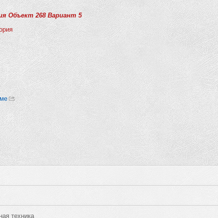
я Объект 268 Вариант 5
ория
уме
ая техника