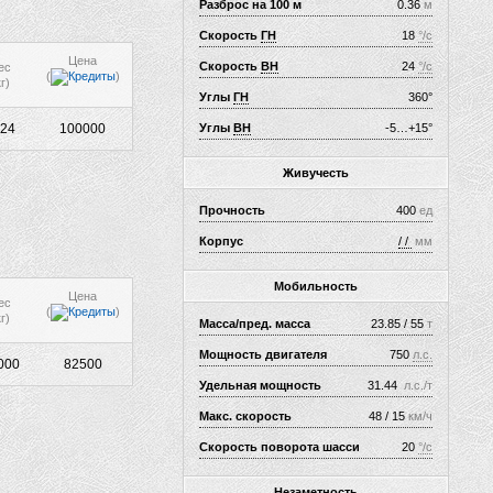
Разброс на 100 м
0.36
м
Скорость
ГН
18
°/с
Цена
Скорость
ВН
24
°/с
ес
(
)
г)
Углы
ГН
360°
24
100000
Углы
ВН
-5…+15°
Живучесть
Прочность
400
ед
Корпус
/ /
мм
Мобильность
Цена
ес
(
)
г)
Масса/пред. масса
23.85 / 55
т
Мощность двигателя
750
л.с.
000
82500
Удельная мощность
31.44
л.с./т
Макс. скорость
48 / 15
км/ч
Скорость поворота шасси
20
°/с
Незаметность