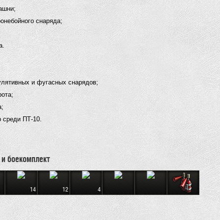
ашни;
ронебойного снаряда;
а.
улятивных и фугасных снарядов;
рота;
а;
 среди ПТ-10.
 и боекомплект
14
12
4