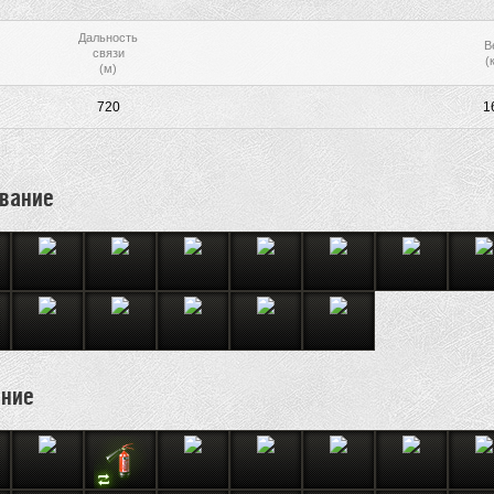
Дальность
В
связи
(к
(м)
720
1
вание
ение