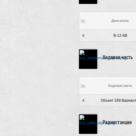
Ур.
Двигатель
В-12-6В
X
Ходовая часть
Ур.
Ходовая часть
Объект 268 Вариант
X
Радиостанции