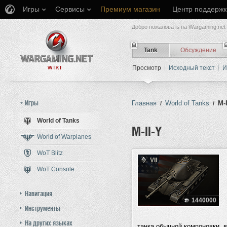
Игры
Сервисы
Премиум магазин
Центр поддержк
Добро пожаловать на Wargaming.net 
Tank
Обсуждение
Просмотр
Исходный текст
И
Игры
Главная
World of Tanks
M-I
/
/
World of Tanks
M-II-Y
World of Warplanes
WoT Blitz
Перейти к:
навигация
,
поиск
VII
WoT Console
Навигация
1440000
Инструменты
На других языках
танка обычной компоновки,