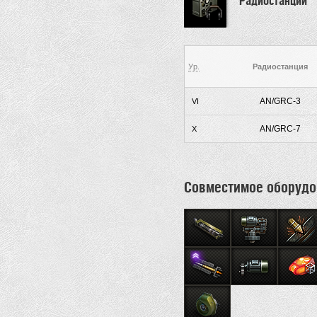
Ур.
Радиостанция
AN/GRC-3
VI
AN/GRC-7
X
Совместимое оборудо