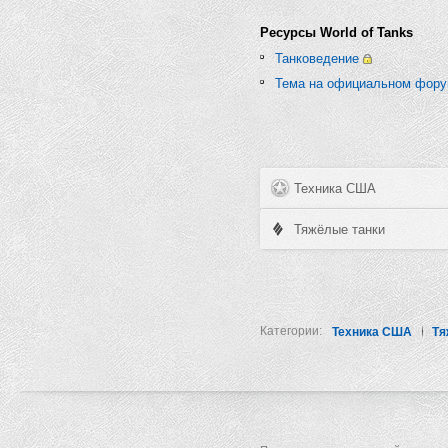
Ресурсы World of Tanks
Танковедение
Тема на официальном фор
Техника США
Тяжёлые танки
Категории:
Техника США
Тя