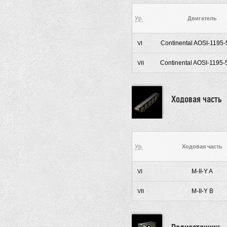
Ур.
Двигатель
Continental AOSI-1195-5
VI
Continental AOSI-1195-5
VII
Ходовая часть
Ур.
Ходовая часть
M-II-Y A
VI
M-II-Y B
VII
Радиостанции