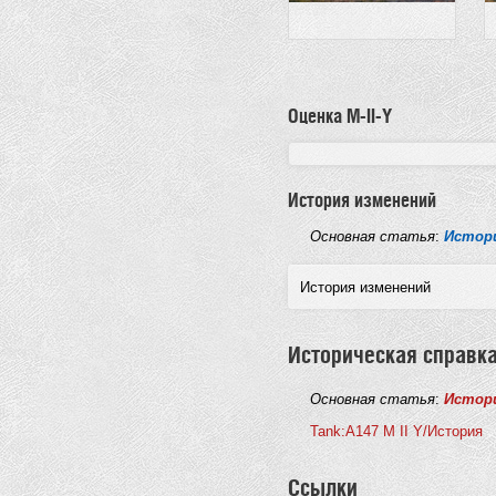
Оценка M-II-Y
История изменений
Основная статья
:
Истори
История изменений
Историческая справк
Основная статья
:
Истори
Tank:A147 M II Y/История
Ссылки