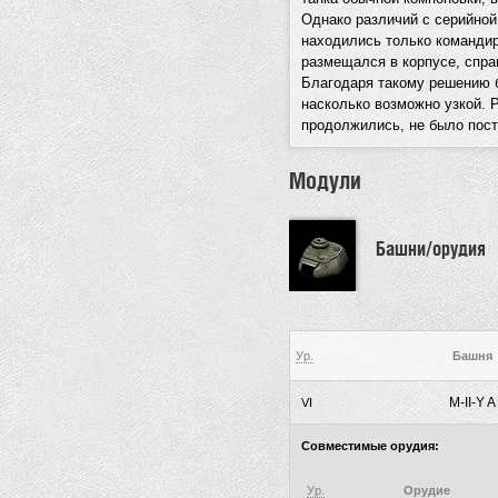
Однако различий с серийно
находились только командир
размещался в корпусе, спра
Благодаря такому решению 
насколько возможно узкой. 
продолжились, не было пост
Модули
Башни/орудия
Ур.
Башня
M-II-Y A
VI
Совместимые орудия:
Ур.
Орудие