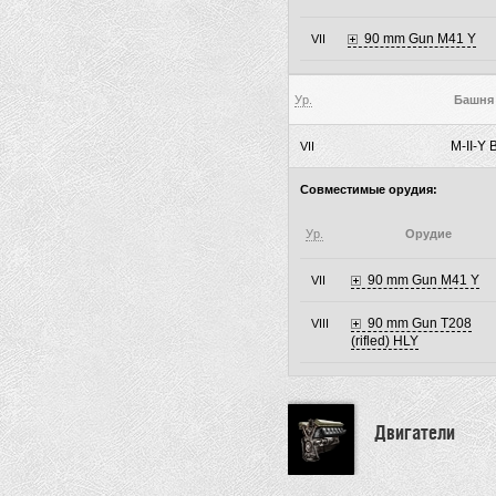
90 mm Gun M41 Y
VII
Ур.
Башня
M-II-Y 
VII
Совместимые орудия:
Ур.
Орудие
90 mm Gun M41 Y
VII
90 mm Gun T208
VIII
(rifled) HLY
Двигатели