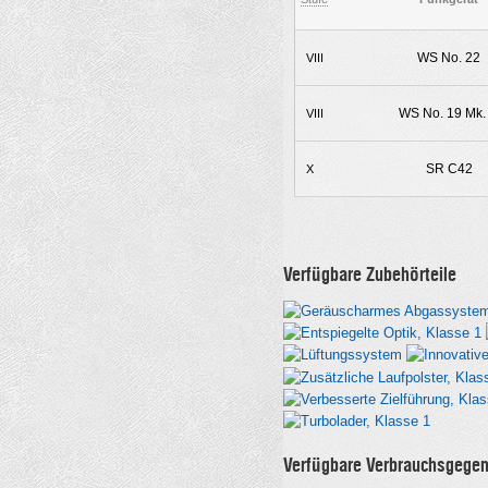
WS No. 22
VIII
WS No. 19 Mk. I
VIII
SR C42
X
Verfügbare Zubehörteile
Verfügbare Verbrauchsgege