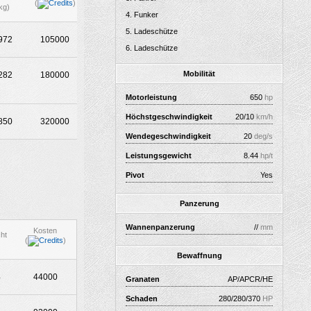
(
)
kg)
Funker
Ladeschütze
972
105000
Ladeschütze
Mobilität
282
180000
Motorleistung
650
hp
Höchstgeschwindigkeit
20/10
km/h
850
320000
Wendegeschwindigkeit
20
deg/s
Leistungsgewicht
8.44
hp/t
Pivot
Yes
Panzerung
Wannenpanzerung
//
mm
Kosten
ht
(
)
Bewaffnung
4
44000
Granaten
AP/APCR/HE
Schaden
280/280/370
HP