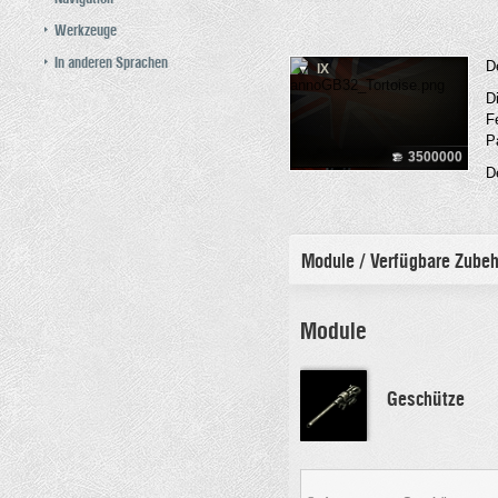
Werkzeuge
In anderen Sprachen
D
IX
D
F
P
3500000
D
Module / Verfügbare Zube
Module
Geschütze