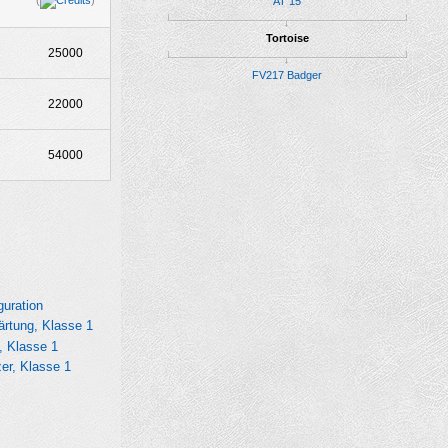
(
)
AT 15
Tortoise
25000
FV217 Badger
22000
54000