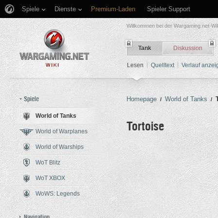
Spiele
Dienste
Premium-Laden
Spieler Support
Willkommen bei der Wargaming.net-Wik
Tank
Diskussion
Lesen
Quelltext
Verlauf anzei
Spiele
Homepage
World of Tanks
/
/
World of Tanks
Tortoise
World of Warplanes
World of Warships
Wechseln zu:
Navigation
,
Such
WoT Blitz
WoT XBOX
WoWS: Legends
Navigation