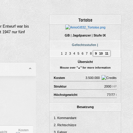
Tortoise
r Entwurf war bis
t 1947 nur fünf
GB
|
Jagdpanzer
|
Stufe IX
Gefechtsstufen |
1
2
3
4
5
6
7
8
9
10
11
Übersicht
Mouse over "
▲
" for more information
Kosten
3.500.000
Struktur
2000
HP
Höchstgewicht
77/77
t
Besatzung
Kommandant
Richtschütze
Kosten
wicht
Fahrer