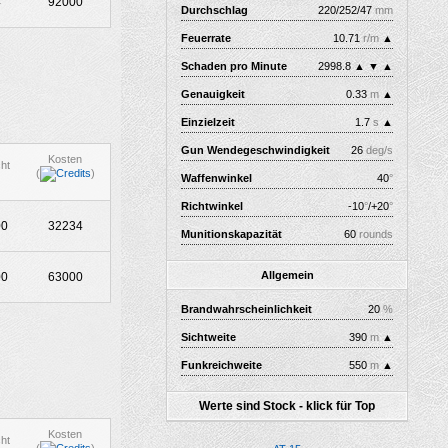
4
92000
Durchschlag
220/252/47
mm
Feuerrate
10.71
r/m
▲
Schaden pro Minute
2998.8
▲
▼
▲
Genauigkeit
0.33
m
▲
Einzielzeit
1.7
s
▲
Gun Wendegeschwindigkeit
26
deg/s
Kosten
ht
(
)
Waffenwinkel
40
°
Richtwinkel
-10
°
/+20
°
00
32234
Munitionskapazität
60
rounds
Allgemein
00
63000
Brandwahrscheinlichkeit
20
%
Sichtweite
390
m
▲
Funkreichweite
550
m
▲
Werte sind Stock - klick für Top
Kosten
ht