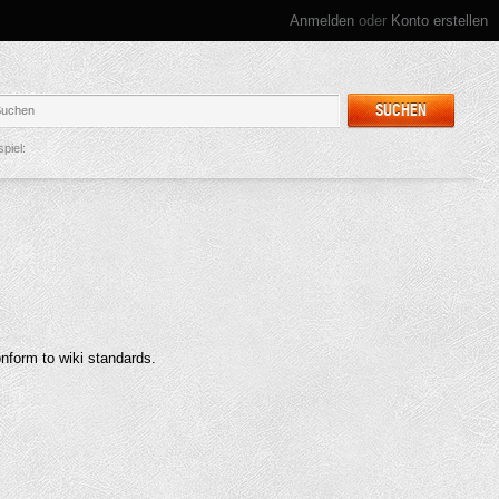
Anmelden
oder
Konto erstellen
SUCHEN
spiel:
onform to wiki standards.