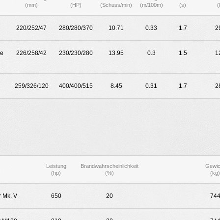
(mm)
(HP)
(Schuss/min)
(m/100m)
(s)
(
220/252/47
280/280/370
10.71
0.33
1.7
2
pe
226/258/42
230/230/280
13.95
0.3
1.5
1
259/326/120
400/400/515
8.45
0.31
1.7
2
Leistung
Brandwahrscheinlichkeit
Gewic
(hp)
(%)
(kg)
 Mk. V
650
20
74