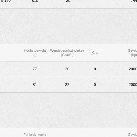
r M120
810
20
74
Höchstgewicht
Wendegeschwindigkeit
Gewic
R
min
(t)
(Grad/s)
(kg)
77
20
0
200
2
81
22
0
200
Funkreichweite
Gewic