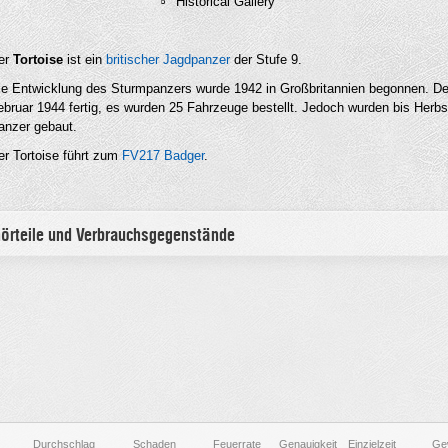
Historical Gallery
er
Tortoise
ist ein
britischer
Jagdpanzer
der Stufe 9.
ie Entwicklung des Sturmpanzers wurde 1942 in Großbritannien begonnen. De
ebruar 1944 fertig, es wurden 25 Fahrzeuge bestellt. Jedoch wurden bis Herbs
anzer gebaut.
er Tortoise führt zum
FV217 Badger
.
hörteile und Verbrauchsgegenstände
Durchschlag
Schaden
Feuerrate
Genauigkeit
Einzielzeit
Ge