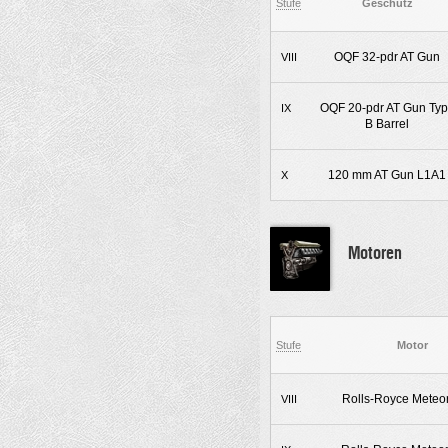
Stufe
Geschütz
OQF 32-pdr AT Gun
VIII
OQF 20-pdr AT Gun Ty
IX
B Barrel
120 mm AT Gun L1A1
X
Motoren
Stufe
Motor
Rolls-Royce Meteor
VIII