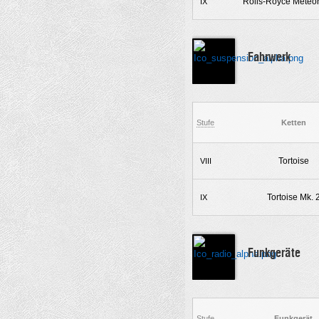
Rolls-Royce Meteo
IX
Fahrwerk
Stufe
Ketten
Tortoise
VIII
Tortoise Mk. 
IX
Funkgeräte
Stufe
Funkgerät