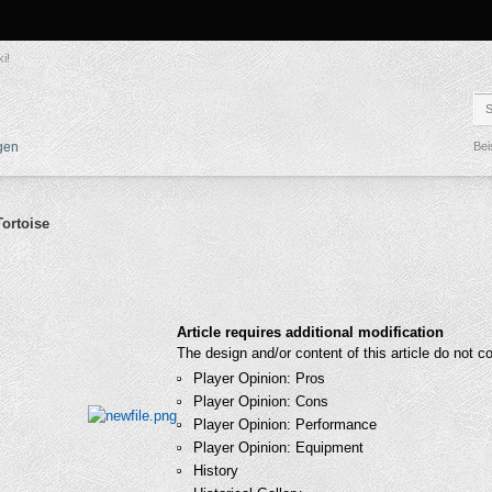
i!
gen
Bei
Tortoise
e
Article requires additional modification
The design and/or content of this article do not c
Player Opinion: Pros
Player Opinion: Cons
Player Opinion: Performance
Player Opinion: Equipment
History