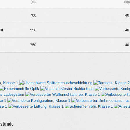
(m)
(kg)
700
40
II
550
40
750
40
nstände