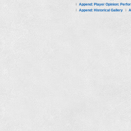
Append: Player Opinion: Perf
Append: Historical Gallery
A