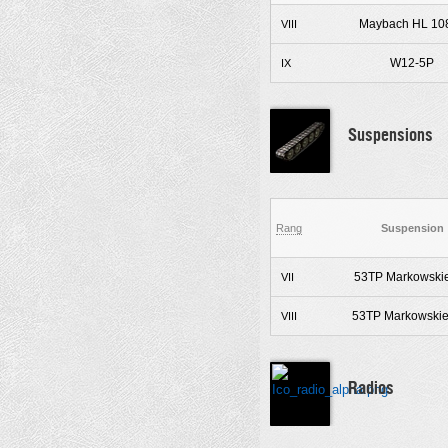
Maybach HL 10
VIII
W12-5P
IX
Suspensions
Rang
Suspension
53TP Markowskie
VII
53TP Markowskieg
VIII
Radios