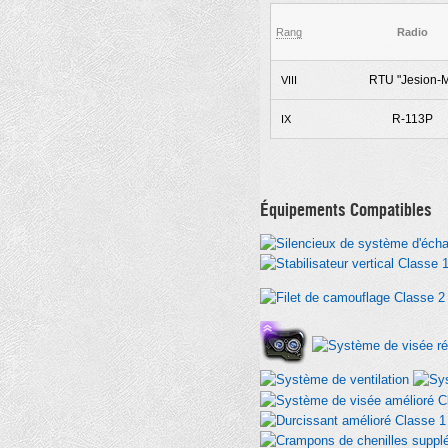
Rang
Radio
RTU "Jesion-
VIII
R-113P
IX
Équipements Compatibles