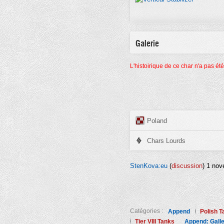
Galerie
L'histoirique de ce char n'a pas ét
Poland
Chars Lourds
StenKova:eu
(
discussion
) 1 no
Catégories :
Append
Polish T
Tier VIII Tanks
Append: Gall