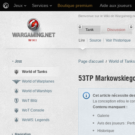
Jeux
Services
Boutique premium
Aide aux joueurs
Bienvenue sur le Wiki de Wargaming.ne
Tank
Discussion
Lire
Source
Voir l'historique
Jeux
Page d'accueil
World of Tanks
/
World of Tanks
53TP Markowskieg
World of Warplanes
World of Warships
Aller à :
navigation
,
rechercher
Cet article nécessite d
WoT Blitz
La conception et/ou le co
Contenu manquant :
WoT Console
Galerie
WoWS: Legends
Avis des joueurs : Per
Historique
Navigation