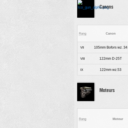
Canons
Rang
Canon
105mm Bofors wz. 34
VII
122mm D-25T
VIII
122mm wz.53
IX
Moteurs
Rang
Moteur