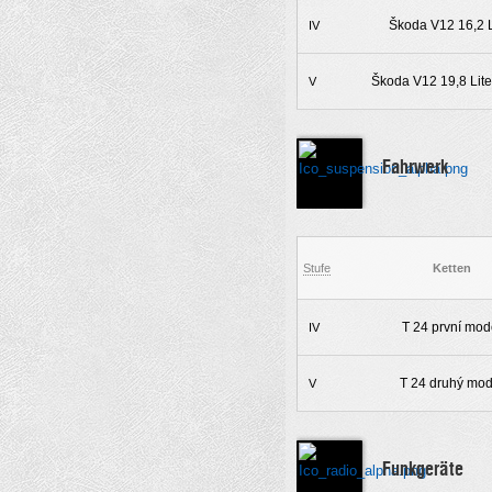
Škoda V12 16,2 L
IV
Škoda V12 19,8 Lite
V
Fahrwerk
Stufe
Ketten
T 24 první mod
IV
T 24 druhý mod
V
Funkgeräte