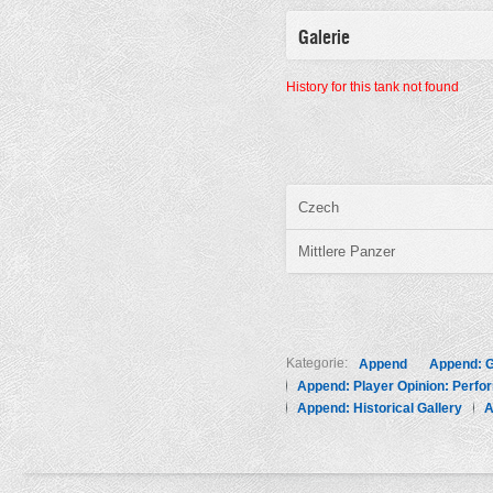
Galerie
History for this tank not found
Czech
Mittlere Panzer
Kategorie:
Append
Append: G
Append: Player Opinion: Perf
Append: Historical Gallery
A