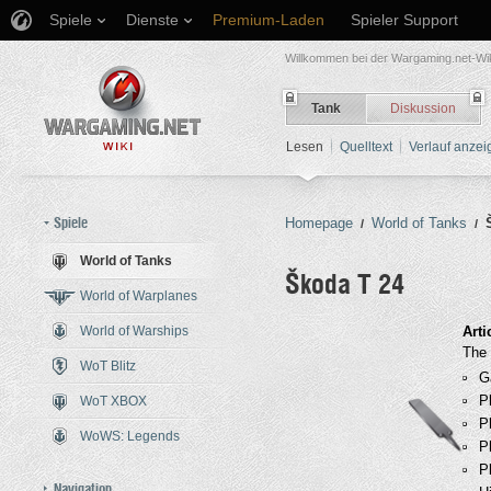
Spiele
Dienste
Premium-Laden
Spieler Support
Willkommen bei der Wargaming.net-Wik
Tank
Diskussion
Lesen
Quelltext
Verlauf anzei
Spiele
Homepage
World of Tanks
/
/
World of Tanks
Škoda T 24
World of Warplanes
World of Warships
Wechseln zu:
Navigation
,
Such
Arti
The 
WoT Blitz
G
P
WoT XBOX
P
WoWS: Legends
P
P
Navigation