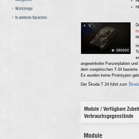
H
Hi
Werkzeuge
In anderen Sprachen
D
V
t
d
I
380000
T
e
angewinkelte Panzerplatten und 
dem sowjetischen T-34 basierte.
Es wurden keine Prototypen geb
Der Škoda T 24 führt zum
Škoda
Module / Verfügbare Zubeh
Verbrauchsgegenstände
Module