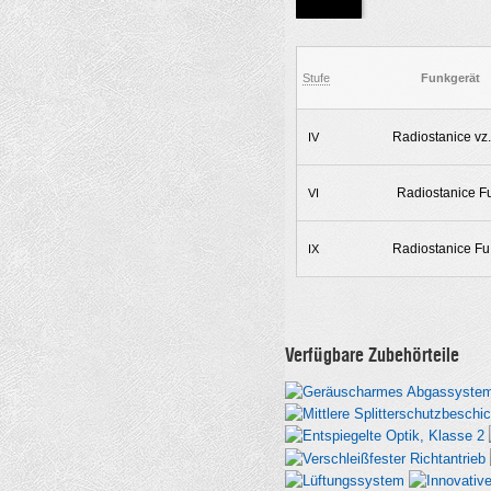
Stufe
Funkgerät
Radiostanice vz.
IV
Radiostanice F
VI
Radiostanice Fu
IX
Verfügbare Zubehörteile