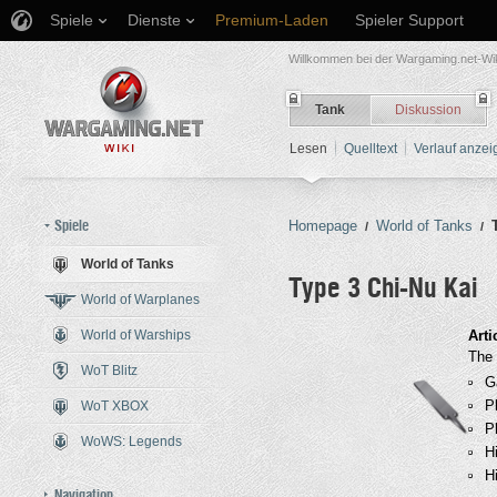
Spiele
Dienste
Premium-Laden
Spieler Support
Willkommen bei der Wargaming.net-Wik
Tank
Diskussion
Lesen
Quelltext
Verlauf anzei
Spiele
Homepage
World of Tanks
/
/
World of Tanks
Type 3 Chi-Nu Kai
World of Warplanes
World of Warships
Wechseln zu:
Navigation
,
Such
Arti
The 
WoT Blitz
G
P
WoT XBOX
P
WoWS: Legends
H
Hi
Navigation