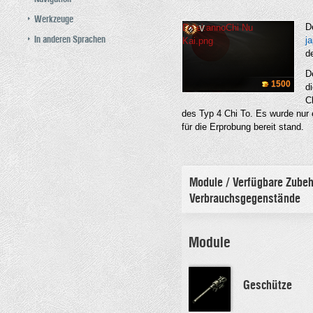
Werkzeuge
D
Datei:annoChi Nu
V
In anderen Sprachen
j
Kai.png
d
D
1500
d
C
des Typ 4 Chi To. Es wurde nur 
für die Erprobung bereit stand.
Module / Verfügbare Zubeh
Verbrauchsgegenstände
Module
Geschütze