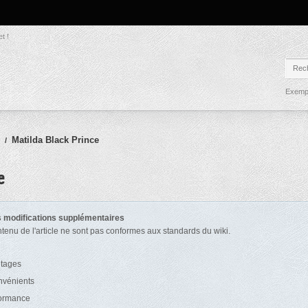
t !
Exempl
Matilda Black Prince
/
e
es modifications supplémentaires
ntenu de l'article ne sont pas conformes aux standards du wiki.
ntages
onvénients
formance