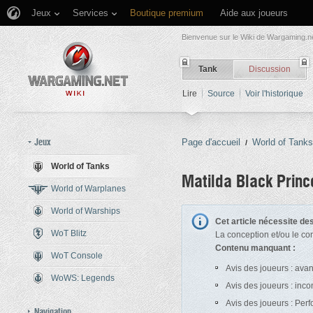
Jeux
Services
Boutique premium
Aide aux joueurs
Bienvenue sur le Wiki de Wargaming.ne
Tank
Discussion
Lire
Source
Voir l'historique
Jeux
Page d'accueil
World of Tanks
/
World of Tanks
Matilda Black Princ
World of Warplanes
World of Warships
Aller à :
navigation
,
rechercher
Cet article nécessite d
WoT Blitz
La conception et/ou le co
Contenu manquant :
WoT Console
Avis des joueurs : ava
WoWS: Legends
Avis des joueurs : inc
Avis des joueurs : Per
Navigation