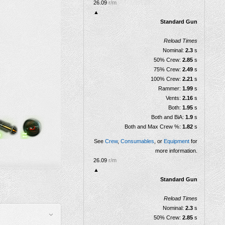
Cadence de tir
26.09
r/m
▲
Standard Gun
Reload Times
Nominal:
2.3
s
50% Crew:
2.85
s
75% Crew:
2.49
s
100% Crew:
2.21
s
Rammer:
1.99
s
Vents:
2.16
s
Both:
1.95
s
Both and BiA:
1.9
s
Both and Max Crew %:
1.82
s
See
Crew
,
Consumables
, or
Equipment
for
more information.
26.09
r/m
▲
Standard Gun
Reload Times
Nominal:
2.3
s
50% Crew:
2.85
s