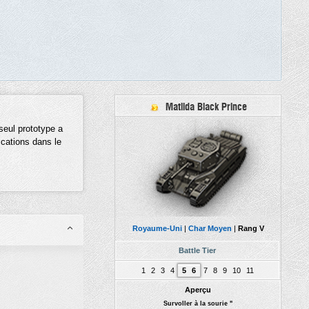
Matilda Black Prince
seul prototype a
ications dans le
Royaume-Uni
|
Char Moyen
|
Rang V
Battle Tier
1
2
3
4
5
6
7
8
9
10
11
Aperçu
Survoller à la sourie "