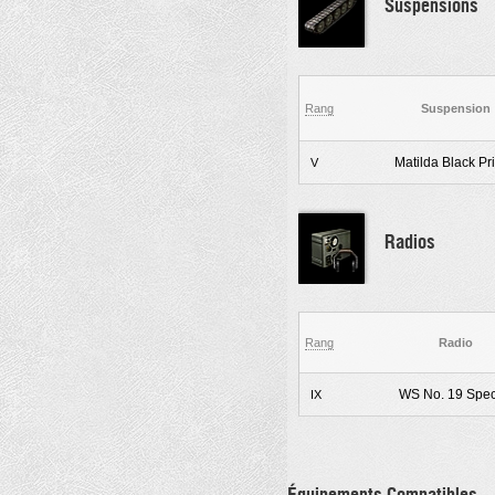
Suspensions
Rang
Suspension
Matilda Black Pr
V
Radios
Rang
Radio
WS No. 19 Spec
IX
Équipements Compatibles