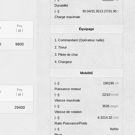
Durabilité
|- ||
30.04/31.95
13.27/31.95
t
Charge maximale
Prix
s
Équipage
(
)
Commandant (Opérateur radio)
0
9800
Tireur
Pilote de char
Chargeur
Mobilité
|- ||
190
190
ch
Puissance moteur
Prix
s
(
)
|- ||
22/10
km/h
Vitesse maximale
|- ||
35
35
deg/s
29400
Vitesse de rotation
|- ||
6.32
14.32
ch/t
Ratio Puissance/Poids
|- ||
No
No
Pivot