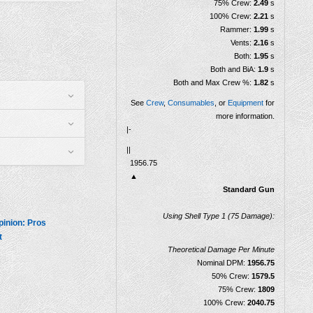
75% Crew:
2.49
s
100% Crew:
2.21
s
Rammer:
1.99
s
Vents:
2.16
s
Both:
1.95
s
Both and BiA:
1.9
s
Both and Max Crew %:
1.82
s
See
Crew
,
Consumables
, or
Equipment
for
more information.
|-
||
Dégâts par minute
1956.75
▲
Standard Gun
Using Shell Type 1 (75 Damage):
inion: Pros
t
Theoretical Damage Per Minute
Nominal DPM:
1956.75
50% Crew:
1579.5
75% Crew:
1809
100% Crew:
2040.75