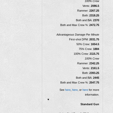
100% Crew
Vents:
2086.5
Rammer:
2267.25
Both:
2318.25
Both and BiA:
2370
Both and Max Crew %:
2472.75
Advantageous Damage Per Minute
First-shot DPM:
2031.75
50% Crew:
1654.5
75% Crew:
1884
100% Crew:
2115.75
100% Crew
Rammer:
2342.25
Vents:
2161.5
Both:
2393.25
Both and BiA:
2445
Both and Max Crew %:
2547.75
See
here
,
here
, or
here
for more
information.
▼
Standard Gun