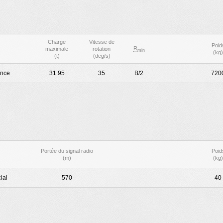
Charge
Vitesse de
Poid
R
maximale
rotation
min
(kg)
(t)
(deg/s)
ince
31.95
35
B/2
720
Portée du signal radio
Poid
(m)
(kg)
ial
570
40