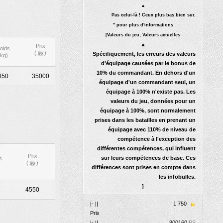
▲
Pas celui-là ! Ceux plus bas bien sur.
" pour plus d'informations
[Valeurs du jeu; Valeurs actuelles
▲
Prix
oids
(
)
Spécifiquement, les erreurs des valeurs
(kg)
d'équipage causées par le bonus de
10% du commandant. En dehors d'un
450
35000
équipage d'un commandant seul, un
équipage à 100% n'existe pas. Les
valeurs du jeu, données pour un
équipage à 100%, sont normalement
prises dans les batailles en prenant un
équipage avec 110% de niveau de
compétence à l'exception des
différentes compétences, qui influent
Prix
sur leurs compétences de base. Ces
s
(
)
différences sont prises en compte dans
les infobulles.
]
1
4550
|- ||
1 750
Prix
|- ||
800
160
PS