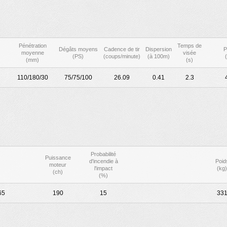
Pénétration
Temps de
Dégâts moyens
Cadence de tir
Dispersion
P
moyenne
visée
(PS)
(coups/minute)
(à 100m)
(mm)
(s)
110/180/30
75/75/100
26.09
0.41
2.3
Probabilité
Puissance
d'incendie à
Poid
moteur
l'impact
(kg)
(ch)
(%)
65
190
15
33