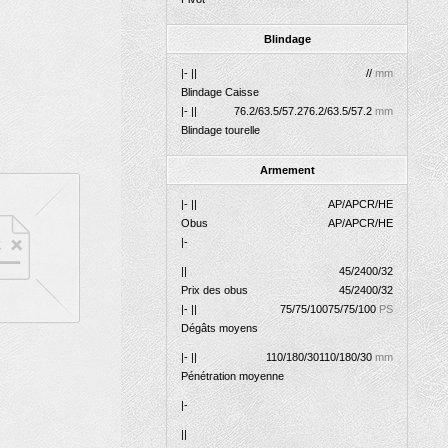
Blindage
|- ||
//
mm
Blindage Caisse
|- ||
76.2/63.5/57.2
76.2/63.5/57.2
mm
Blindage tourelle
Armement
|- ||
AP/APCR/HE
Obus
AP/APCR/HE
|-
||
45/2400/32
Prix des obus
45/2400/32
|- ||
75/75/100
75/75/100
PS
Dégâts moyens
|- ||
110/180/30
110/180/30
mm
Pénétration moyenne
|-
||