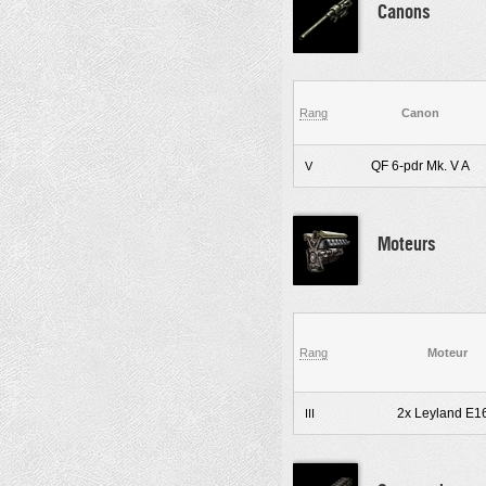
Canons
Rang
Canon
QF 6-pdr Mk. V A
V
Moteurs
Rang
Moteur
2x Leyland E1
III