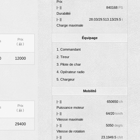
Prix
|- ||
840
168
PS
Durabilité
|- ||
28.03/29.5
13.13/29.5
t
Charge maximale
Équipage
Prix
s
(
)
Commandant
Tireur
0
12000
Pilote de char
Opérateur radio
Chargeur
Mobilité
|- ||
650
650
ch
Prix
s
Puissance moteur
(
)
|- ||
64/20
km/h
Vitesse maximale
29400
|- ||
50
50
deg/s
Vitesse de rotation
|- ||
23.19
49.5
ch/t