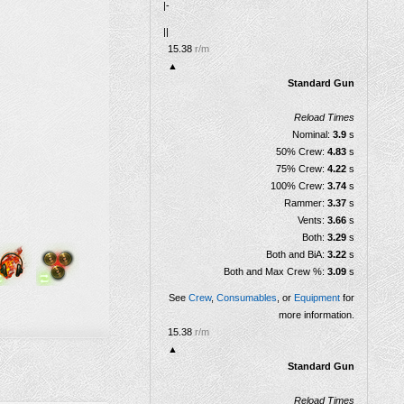
|-
||
Cadence de tir
15.38
r/m
▲
Standard Gun
Reload Times
Nominal:
3.9
s
50% Crew:
4.83
s
75% Crew:
4.22
s
100% Crew:
3.74
s
Rammer:
3.37
s
Vents:
3.66
s
Both:
3.29
s
Both and BiA:
3.22
s
Both and Max Crew %:
3.09
s
See
Crew
,
Consumables
, or
Equipment
for
more information.
15.38
r/m
▲
Standard Gun
Reload Times