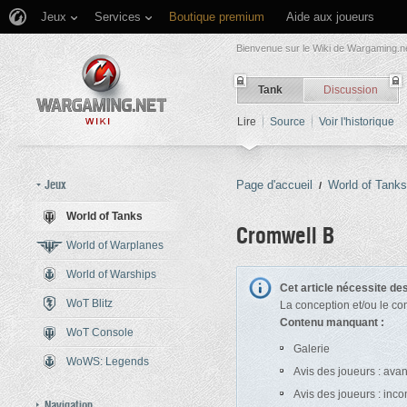
Jeux
Services
Boutique premium
Aide aux joueurs
Bienvenue sur le Wiki de Wargaming.ne
Tank
Discussion
Lire
Source
Voir l'historique
Jeux
Page d'accueil
World of Tanks
/
World of Tanks
Cromwell B
World of Warplanes
World of Warships
Aller à :
navigation
,
rechercher
Cet article nécessite d
WoT Blitz
La conception et/ou le co
Contenu manquant :
WoT Console
Galerie
WoWS: Legends
Avis des joueurs : ava
Avis des joueurs : inc
Navigation