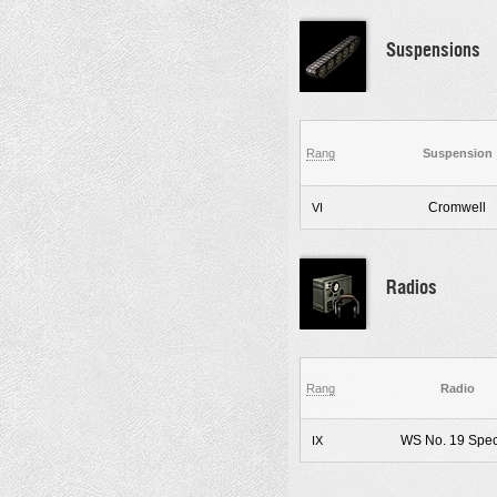
Suspensions
Rang
Suspension
Cromwell
VI
Radios
Rang
Radio
WS No. 19 Spec
IX