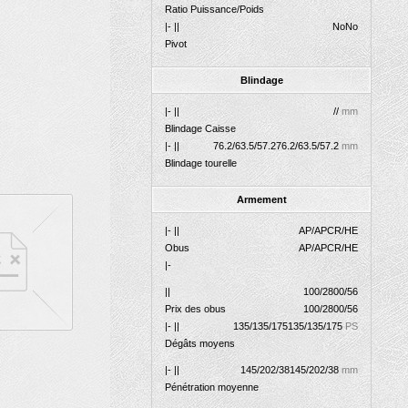
Ratio Puissance/Poids
|- ||
No
No
Pivot
Blindage
|- ||
//
mm
Blindage Caisse
|- ||
76.2/63.5/57.2
76.2/63.5/57.2
mm
Blindage tourelle
Armement
|- ||
AP/APCR/HE
Obus
AP/APCR/HE
|-
||
100/2800/56
Prix des obus
100/2800/56
|- ||
135/135/175
135/135/175
PS
Dégâts moyens
|- ||
145/202/38
145/202/38
mm
Pénétration moyenne