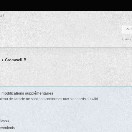
t !
Exempl
Cromwell B
/
es modifications supplémentaires
ntenu de l'article ne sont pas conformes aux standards du wiki.
ntages
onvénients