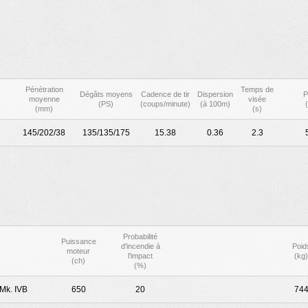
Pénétration
Temps de
Dégâts moyens
Cadence de tir
Dispersion
P
moyenne
visée
(PS)
(coups/minute)
(à 100m)
(mm)
(s)
145/202/38
135/135/175
15.38
0.36
2.3
Probabilité
Puissance
d'incendie à
Poid
moteur
l'impact
(kg)
(ch)
(%)
Mk. IVB
650
20
74