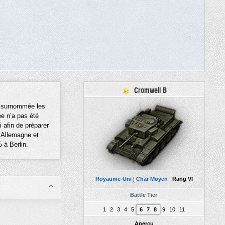
Cromwell B
té surnommée les
ée n’a pas été
 afin de préparer
l’Allemagne et
 à Berlin.
Royaume-Uni
|
Char Moyen
|
Rang VI
Battle Tier
1
2
3
4
5
6
7
8
9
10
11
Aperçu