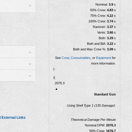
Nominal:
3.9
s
50% Crew:
4.83
s
75% Crew:
4.22
s
100% Crew:
3.74
s
Rammer:
3.37
s
Vents:
3.66
s
Both:
3.29
s
Both and BiA:
3.22
s
Both and Max Crew %:
3.09
s
See
Crew
,
Consumables
, or
Equipment
for
more information.
|-
||
Dégâts par minute
2076.3
▲
Standard Gun
Using Shell Type 1 (135 Damage):
 External Links
Theoretical Damage Per Minute
Nominal DPM:
2076.3
50% Crew:
1676.7