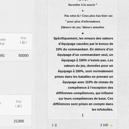
Survoller à la sourie "
▲
Pas celui-là ! Ceux plus bas bien sur.
" pour plus d'informations
[Valeurs du jeu; Valeurs actuelles
▲
Prix
Spécifiquement, les erreurs des valeurs
oids
(
)
(kg)
d'équipage causées par le bonus de
10% du commandant. En dehors d'un
équipage d'un commandant seul, un
591
50000
équipage à 100% n'existe pas. Les
valeurs du jeu, données pour un
équipage à 100%, sont normalement
prises dans les batailles en prenant un
équipage avec 110% de niveau de
compétence à l'exception des
différentes compétences, qui influent
sur leurs compétences de base. Ces
Prix
s
différences sont prises en compte dans
(
)
les infobulles.
]
4
21300
|- ||
3 100