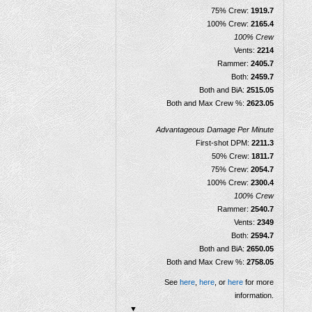
75% Crew:
1919.7
100% Crew:
2165.4
100% Crew
Vents:
2214
Rammer:
2405.7
Both:
2459.7
Both and BiA:
2515.05
Both and Max Crew %:
2623.05
Advantageous Damage Per Minute
First-shot DPM:
2211.3
50% Crew:
1811.7
75% Crew:
2054.7
100% Crew:
2300.4
100% Crew
Rammer:
2540.7
Vents:
2349
Both:
2594.7
Both and BiA:
2650.05
Both and Max Crew %:
2758.05
See
here
,
here
, or
here
for more
information.
▼