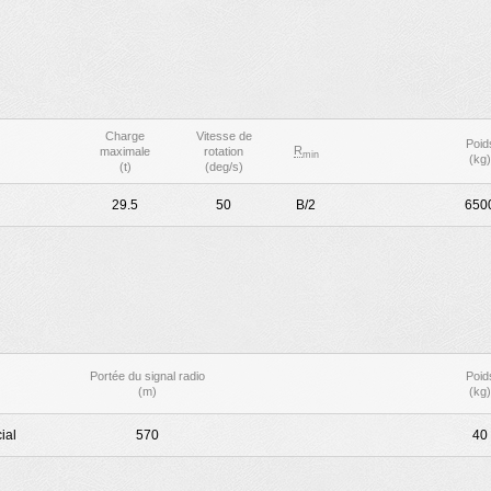
Charge
Vitesse de
Poid
R
maximale
rotation
min
(kg)
(t)
(deg/s)
29.5
50
B/2
650
Portée du signal radio
Poid
(m)
(kg)
ial
570
40