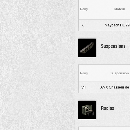
Rang
Moteur
Maybach HL 29
X
Suspensions
Rang
Suspension
AMX Chasseur de 
VIII
Radios