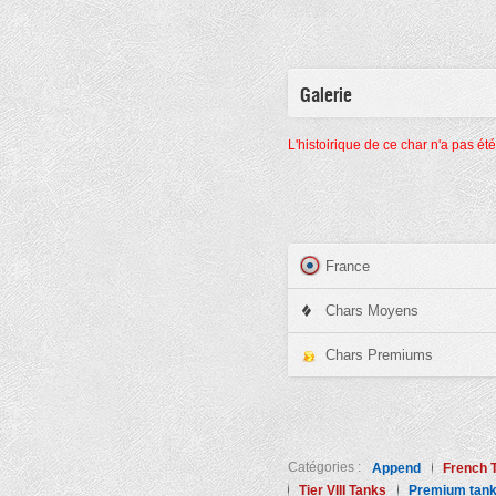
Galerie
L'histoirique de ce char n'a pas ét
France
Chars Moyens
Chars Premiums
Catégories :
Append
French 
Tier VIII Tanks
Premium tan