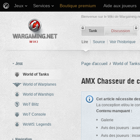
Jeux
Services
Boutique premium
Aide aux joueurs
Bienvenue sur le Wiki de Wargaming.ne
Tank
Discussion
Lire
Source
Voir l'historique
Jeux
Page d'accueil
World of Tanks
/
World of Tanks
AMX Chasseur de c
World of Warplanes
World of Warships
Aller à :
navigation
,
rechercher
Cet article nécessite d
WoT Blitz
La conception et/ou le co
Contenu manquant :
WoT Console
Galerie
WoWS: Legends
Avis des joueurs : ava
Avis des joueurs : inc
Navigation