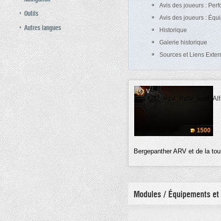
Avis des joueurs : Per
Outils
Avis des joueurs : Éq
Autres langues
Historique
Galerie historique
Sources et Liens Exter
V
1500
Bergepanther ARV et de la tour
Modules / Équipements et