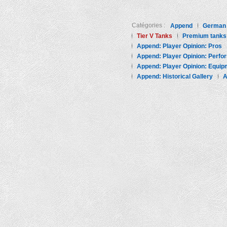
Catégories :
Append
German
Tier V Tanks
Premium tanks
Append: Player Opinion: Pros
Append: Player Opinion: Perf
Append: Player Opinion: Equip
Append: Historical Gallery
A