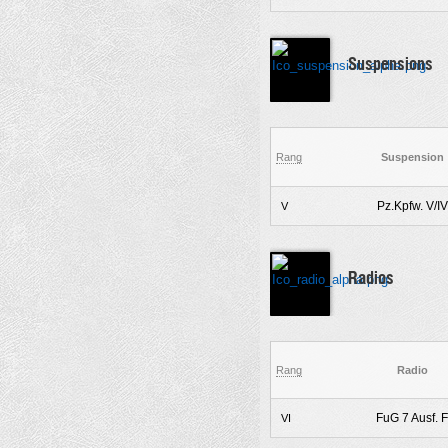
Suspensions
Rang
Suspension
Pz.Kpfw. V/IV
V
Radios
Rang
Radio
FuG 7 Ausf. F
VI