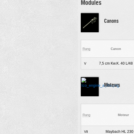
Modules
Canons
Rang
Canon
7,5 cm Kw.K. 40 L/48
V
Moteurs
Rang
Moteur
Maybach HL 230
VII