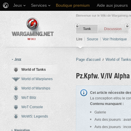
Jeux
Services
Boutique premium
Aide aux joueurs
Bienvenue sur le Wiki de Wargaming.ne
Tank
Discussion
Lire
Source
Voir l'historique
Jeux
Page d'accueil
World of Tanks
/
World of Tanks
Pz.Kpfw. V/IV Alpha
World of Warplanes
World of Warships
Aller à :
navigation
,
rechercher
Cet article nécessite d
WoT Blitz
La conception et/ou le co
Contenu manquant :
WoT Console
Galerie
WoWS: Legends
Avis des joueurs : ava
Avis des joueurs : inc
Navigation