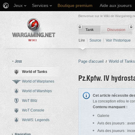
Jeux
Services
Boutique premium
Aide aux joueurs
Bienvenue sur le Wiki de Wargaming.ne
Tank
Discussion
Lire
Source
Voir l'historique
Jeux
Page d'accueil
World of Tanks
/
World of Tanks
Pz.Kpfw. IV hydrosta
World of Warplanes
World of Warships
Aller à :
navigation
,
rechercher
Cet article nécessite d
WoT Blitz
La conception et/ou le co
Contenu manquant :
WoT Console
Galerie
WoWS: Legends
Avis des joueurs : ava
Avis des joueurs : inc
Navigation