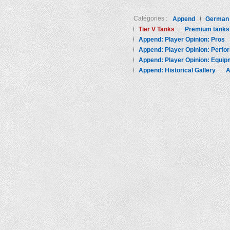
Catégories :
Append
German
Tier V Tanks
Premium tanks
Append: Player Opinion: Pros
Append: Player Opinion: Perf
Append: Player Opinion: Equip
Append: Historical Gallery
A