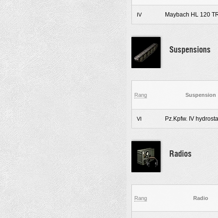
Maybach HL 120 T
IV
Suspensions
Rang
Suspension
Pz.Kpfw. IV hydrosta
VI
Radios
Rang
Radio