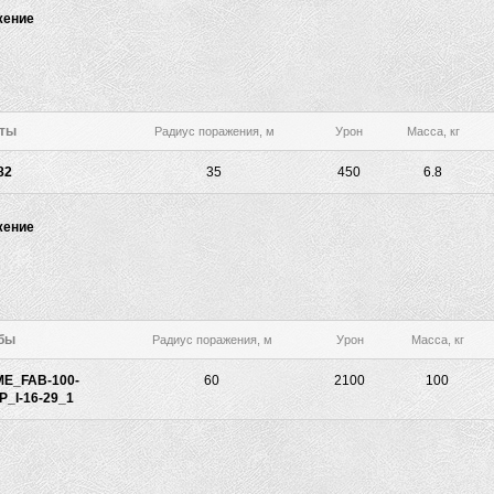
жение
еты
Радиус поражения, м
Урон
Масса, кг
82
35
450
6.8
жение
бы
Радиус поражения, м
Урон
Масса, кг
E_FAB-100-
60
2100
100
_I-16-29_1