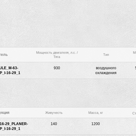
Мощность двигателя, л.с. /
М
тель
Тип
Тяга
LE_M-63-
930
воздушного
_I-16-29_1
охлаждения
укция
Живучесть
Масса, кг
Ст
16-29_PLANER-
140
1200
_I-16-29_1