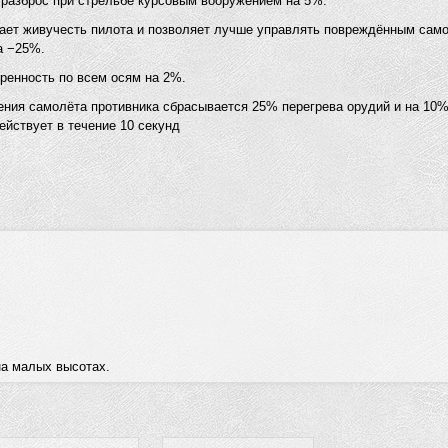
 разброс при стрельбе курсовым вооружением на 5%.
вает живучесть пилота и позволяет лучше управлять повреждённым сам
а −25%.
ренность по всем осям на 2%.
ения самолёта противника сбрасывается 25% перегрева орудий и на 10%
ействует в течение 10 секунд
а малых высотах.