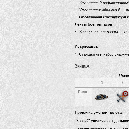
Улучшенный рефлекторный 
Улучшенная обшивка ll
— до
Облегчённая конструкция ll
Ленты боеприпасов
Универсальная лента
— лен
Снаряжение
Стандартный набор снаряж
Экипаж
Навы
1
2
Пилот
Прокачка умений пилота:
"Зоркий" увеличивает дальнос