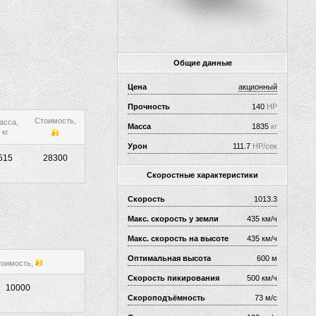
Общие данные
Цена
акционный
Прочность
140
HP
Стоимость,
асса,
Масса
1835
кг
кг
Урон
111.7
HP/сек
515
28300
Скоростные характеристики
Скорость
1013.3
Макс. скорость у земли
435 км/ч
Макс. скорость на высоте
435 км/ч
Оптимальная высота
600 м
оимость,
Скорость пикирования
500 км/ч
10000
Скороподъёмность
73 м/с