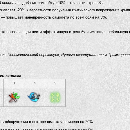
прицел l
— добавит самолёту +10% к точности стрельбы.
бавляет -20% к вероятности получения критического повреждения крыль
— повышает манёвренность самолёта по всем осям на 3%.
та позволяющая вести эффективную стрельбу и имеющая небольшую ве
ения
Пневматический перезапуск
,
Ручные огнетушители
и
Триммирова
ки экипажа
3
4
5
ть обнаружения в секторе пилота увеличена на 20%.