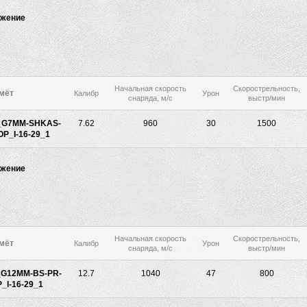
ужение
Начальная скорость
Скорострельность,
мёт
Калибр
Урон
снаряда, м/с
выстр/мин
G7MM-SHKAS-
7.62
960
30
1500
P_I-16-29_1
ужение
Начальная скорость
Скорострельность,
мёт
Калибр
Урон
снаряда, м/с
выстр/мин
G12MM-BS-PR-
12.7
1040
47
800
I-16-29_1