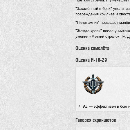
"Меткий стрелок I" уменьшает
"Закалённый в боях" увеличи
повреждения крыльев и хвост
"Пилотажник" повышает манёв
"Жажда крови" после уничтож
умения «Меткий стрелок II». Д
Оценка самолёта
Оценка И-16-29
Ас
— эффективен в бою н
Галерея скриншотов