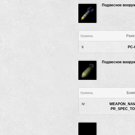
Подвесное воору
Рак
Уровень
РС-
II
Подвесное воору
Бом
Уровень
WEAPON_NAM
IV
PR_SPEC_TOP