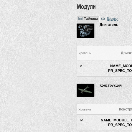
Модули
Таблица
Дерево
Двигатель
Двига
Уровень
NAME_MODU
V
PR_SPEC_TOP
Конструкция
Констр
Уровень
NAME_MODULE_I
IV
PR_SPEC_TOP