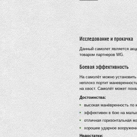
Исследование и прокачка
Данный самолет является акци
товаром партнеров WG.
Боевая эффективность
На самолёт можно установить 
неплохо портит маневренность,
на хвост. Самолёт может похв
Достоинства:
высокая манёвренность по к
эффективен в бою на малых
отличная горизонтальная м
хорошее ударное вооружени
Недостатки: