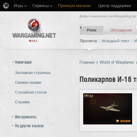
Игры
Сервисы
Премиум магазин
Центр поддержки
Добро пожаловать на Wargaming.net 
Plane
Обсуждение
Просмотр
Исходный текст
И
Навигация
Главная
World of Warplanes
/
Заглавная страница
Поликарпов И-16 т
Свежие правки
Случайная статья
Перейти к:
навигация
,
поиск
IV
Справка
Инструменты
акция
На других языках