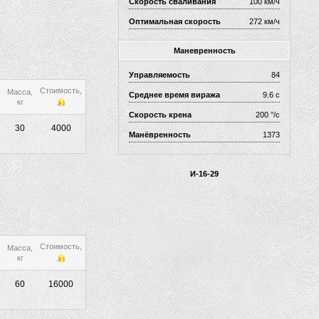
Скорость сваливания
100 км/ч
Оптимальная скорость
272 км/ч
Маневренность
Управляемость
84
Стоимость,
Масса,
Среднее время виража
9.6 с
кг
Скорость крена
200 °/с
30
4000
Манёвренность
1373
И-16-29
Стоимость,
Масса,
кг
60
16000