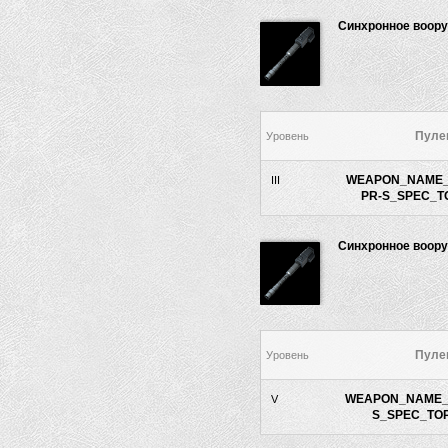
Синхронное воор
Пуле
Уровень
WEAPON_NAME_
III
PR-S_SPEC_TO
Синхронное воор
Пуле
Уровень
WEAPON_NAME_
V
S_SPEC_TOP_